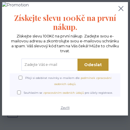
0
ks
CZK
0,00 Kč
Získejte slevu 100Kč na první
nákup.
Menu
Získejte slevu 100Kč na první nákup. Zadejte svou e-
mailovou adresu a zkontrolujte svou e-mailovou schránku
a spam. Váš slevový kód tam na Vás čeká! Může to chvilku
trvat.
Hledat
Odeslat
Úvod
Doplňky
Pouzdra na brýle nebo telefon
Přeji si odebírat novinky e-mailem dle
podmínek zpracování
Pouzdra na brýle
osobních údajů
.
nebo telefon
Souhlasím se
zpracováním osobních údajů
pro účely registrace.
Zavřít
Eko pouzdra na brýle