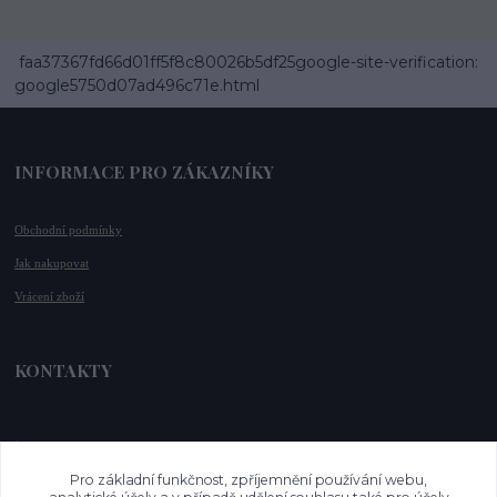
faa37367fd66d01ff5f8c80026b5df25google-site-verification:
google5750d07ad496c71e.html
INFORMACE PRO ZÁKAZNÍKY
Obchodní podmínky
Jak nakupovat
Vrácení zboží
KONTAKTY
📞 +420 732 779 508
📧 
info@vysnenekabelky.cz
Pro základní funkčnost, zpříjemnění používání webu,
🌐 
www.vysnenekabelky.cz