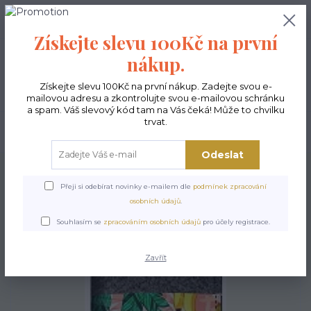
0
ks
CZK
0,00 Kč
Získejte slevu 100Kč na první
nákup.
Menu
Získejte slevu 100Kč na první nákup. Zadejte svou e-
mailovou adresu a zkontrolujte svou e-mailovou schránku
a spam. Váš slevový kód tam na Vás čeká! Může to chvilku
trvat.
Hledat
Odeslat
Úvod
Doplňky
Obal na bryle - Banány
Přeji si odebírat novinky e-mailem dle
podmínek zpracování
Obal na bryle - Banány
osobních údajů
.
Souhlasím se
zpracováním osobních údajů
pro účely registrace.
Zavřít