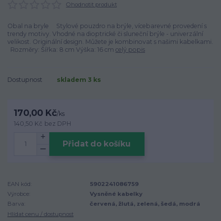
Ohodnotit produkt
Obal na bryle Stylové pouzdro na brýle, vícebarevné provedení s
trendy motivy. Vhodné na dioptrické či sluneční brýle - univerzální
velikost. Originální design. Můžete je kombinovat s našimi kabelkami.
Rozměry: Šířka: 8 cm Výška: 16 cm
celý popis
Dostupnost
skladem 3 ks
170,00 Kč
/
ks
140,50 Kč
bez DPH
Přidat do košíku
EAN kód:
5902241086759
Výrobce:
Vysněné kabelky
Barva:
červená, žlutá, zelená, šedá, modrá
Hlídat cenu / dostupnost