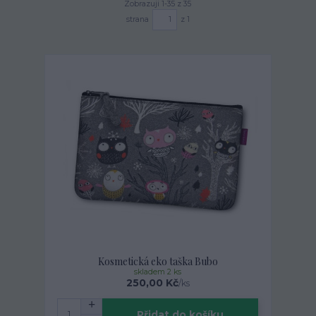
Zobrazuji 1-35 z 35
strana
z 1
Kosmetická eko taška Bubo
skladem 2 ks
250,00 Kč
/
ks
Přidat do košíku