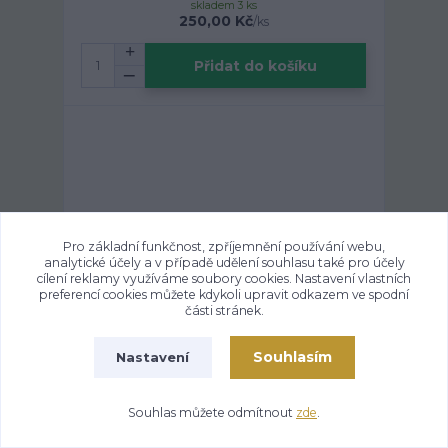
skladem 3 ks
250,00 Kč
/
ks
Přidat do košíku
Pro základní funkčnost, zpříjemnění používání webu,
analytické účely a v případě udělení souhlasu také pro účely
cílení reklamy využíváme soubory cookies. Nastavení vlastních
preferencí cookies můžete kdykoli upravit odkazem ve spodní
části stránek.
Souhlasím
Nastavení
2 hodnocení
Kosmetická eko taška antracit - Nero
Souhlas můžete odmítnout
zde
.
skladem 1 ks
250,00 Kč
/
ks