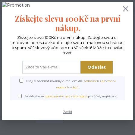
0
ks
CZK
0,00 Kč
Získejte slevu 100Kč na první
nákup.
Menu
Získejte slevu 100Kč na první nákup. Zadejte svou e-
mailovou adresu a zkontrolujte svou e-mailovou schránku
a spam. Váš slevový kód tam na Vás čeká! Může to chvilku
trvat.
Hledat
Odeslat
Úvod
Doplňky
Kosmetické EKO taštičky
Přeji si odebírat novinky e-mailem dle
podmínek zpracování
Kosmetické EKO
osobních údajů
.
taštičky
Souhlasím se
zpracováním osobních údajů
pro účely registrace.
Zavřít
Nejnovější
Nejlevnější
Nejdražší