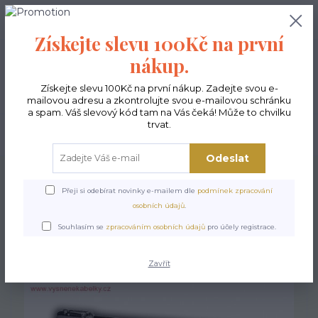
0
ks
CZK
0,00 Kč
Získejte slevu 100Kč na první
nákup.
Menu
Získejte slevu 100Kč na první nákup. Zadejte svou e-
mailovou adresu a zkontrolujte svou e-mailovou schránku
a spam. Váš slevový kód tam na Vás čeká! Může to chvilku
trvat.
Hledat
Odeslat
Úvod
Doplňky
Kosmetické EKO taštičky
Kosmetická eko taška - Rozálie
Přeji si odebírat novinky e-mailem dle
podmínek zpracování
Kosmetická eko taška -
osobních údajů
.
Rozálie
Souhlasím se
zpracováním osobních údajů
pro účely registrace.
Zavřít