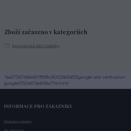
Zboží zařazeno v kategoriích
Kosmetické EKO taštičky
faa37367fd66d01ff5f8c80026b5df25google-site-verification:
google5750d07ad496c71e.html
INFORMACE PRO ZÁKAZNÍKY
Obchodní podmínky
Jak nakupovat