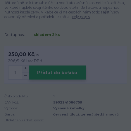
líčit!Ideálně se k tomuhle účelu hodí tato krásná kosmetická taštička,
ve které najdete svoji rtěnku do dvou vteřin. Je takovou nepsanou
nutností každé ženy. V kabelce či na cestách nám totiž zajistí vždy
dokonalý přehled a pořádek - zkrátk...
celý popis
Dostupnost
skladem 2 ks
250,00 Kč
/
ks
206,61 Kč
bez DPH
Přidat do košíku
Číslo produktu:
1
EAN kód:
5902241086759
Výrobce:
Vysněné kabelky
Barva:
červená, žlutá, zelená, šedá, modrá
Hlídat cenu / dostupnost