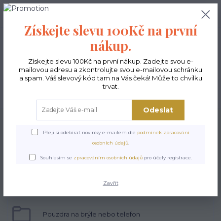
0
ks
CZK
0,00 Kč
Získejte slevu 100Kč na první
nákup.
Menu
Získejte slevu 100Kč na první nákup. Zadejte svou e-
mailovou adresu a zkontrolujte svou e-mailovou schránku
a spam. Váš slevový kód tam na Vás čeká! Může to chvilku
trvat.
Hledat
Odeslat
Úvod
Doplňky
Přeji si odebírat novinky e-mailem dle
podmínek zpracování
Doplňky
osobních údajů
.
Souhlasím se
zpracováním osobních údajů
pro účely registrace.
Kapsičky
Zavřít
Pouzdra na brýle nebo telefon