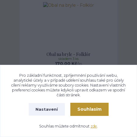
Obal na bryle - Folklór
skladem 3 ks
170,00 Kč
/
ks
Pro základní funkčnost, zpříjemnění používání webu,
Přidat do košíku
analytické účely a v případě udělení souhlasu také pro účely
cílení reklamy využíváme soubory cookies. Nastavení vlastních
preferencí cookies můžete kdykoli upravit odkazem ve spodní
části stránek.
Souhlasím
Nastavení
Souhlas můžete odmítnout
zde
.