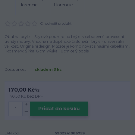
Ohodnotit produkt
Obal na bryle Stylové pouzdro na brýle, vícebarevné provedení s
trendy motivy. Vhodné na dioptrické či sluneční brýle - univerzální
velikost. Originální design. Můžete je kombinovat s našimi kabelkami.
Rozměry: Šířka: 8 cm Výška: 16 cm
celý popis
Dostupnost
skladem 3 ks
170,00 Kč
/
ks
140,50 Kč
bez DPH
Přidat do košíku
EAN kód:
5902241086759