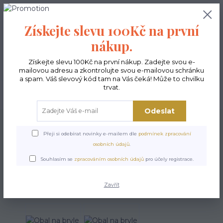
0
ks
CZK
0,00 Kč
Získejte slevu 100Kč na první
nákup.
Menu
Získejte slevu 100Kč na první nákup. Zadejte svou e-
mailovou adresu a zkontrolujte svou e-mailovou schránku
a spam. Váš slevový kód tam na Vás čeká! Může to chvilku
trvat.
Hledat
Odeslat
Úvod
Doplňky
Obal na bryle - Florencie
Přeji si odebírat novinky e-mailem dle
podmínek zpracování
Obal na bryle - Florencie
osobních údajů
.
Souhlasím se
zpracováním osobních údajů
pro účely registrace.
Zavřít