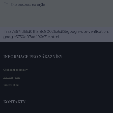
Eko pouzdra na brýle
faa37367fd66d01ff5f8c80026b5df25google-site-verification:
google5750d07ad496c71e.html
INFORMACE PRO ZÁKAZNÍKY
Obchodní podmínky
Jak nakupovat
Vrácení zboží
KONTAKTY