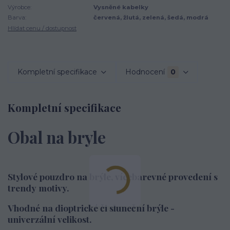
Výrobce:
Vysněné kabelky
Barva:
červená, žlutá, zelená, šedá, modrá
Hlídat cenu / dostupnost
Kompletní specifikace
Hodnocení
0
Kompletní specifikace
Obal na bryle
Stylové pouzdro na brýle, vícebarevné provedení s
trendy motivy.
Vhodné na dioptrické či sluneční brýle -
univerzální velikost.