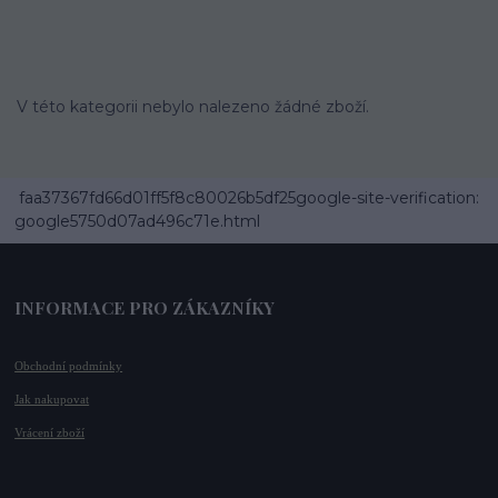
V této kategorii nebylo nalezeno žádné zboží.
faa37367fd66d01ff5f8c80026b5df25google-site-verification:
google5750d07ad496c71e.html
INFORMACE PRO ZÁKAZNÍKY
Obchodní podmínky
Jak nakupovat
Vrácení zboží