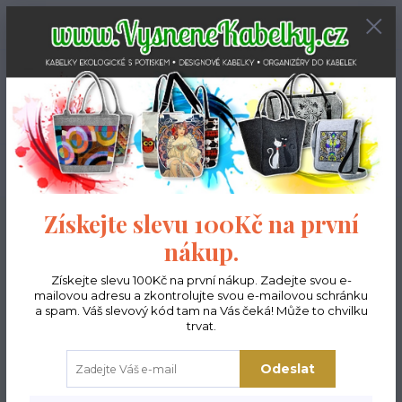
0
ks
CZK
0,00 Kč
Menu
Hledat
Získejte slevu 100Kč na první
Úvod
Kabelky ekologické
Kabelky velké
nákup.
Kabelky velké
Získejte slevu 100Kč na první nákup. Zadejte svou e-
mailovou adresu a zkontrolujte svou e-mailovou schránku
a spam. Váš slevový kód tam na Vás čeká! Může to chvilku
Kabelky Lady
trvat.
Odeslat