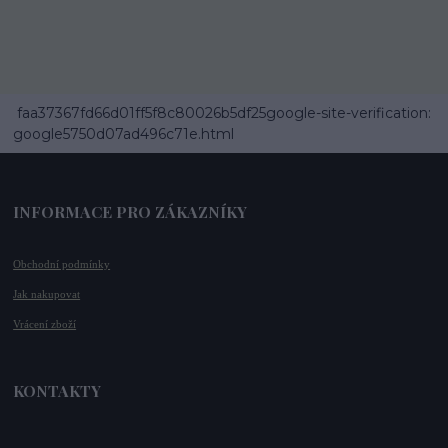
faa37367fd66d01ff5f8c80026b5df25google-site-verification:
google5750d07ad496c71e.html
INFORMACE PRO ZÁKAZNÍKY
Obchodní podmínky
Jak nakupovat
Vrácení zboží
KONTAKTY