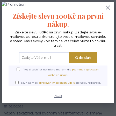
0
ks
CZK
0,00 Kč
Získejte slevu 100Kč na první
nákup.
Menu
Získejte slevu 100Kč na první nákup. Zadejte svou e-
mailovou adresu a zkontrolujte svou e-mailovou schránku
a spam. Váš slevový kód tam na Vás čeká! Může to chvilku
trvat.
Hledat
Odeslat
Úvod
Novinky
Přeji si odebírat novinky e-mailem dle
podmínek zpracování
osobních údajů
.
Novinky
Souhlasím se
zpracováním osobních údajů
pro účely registrace.
strana
z 1
Zavřít
06.10.2025
Vážení zákazníci, rádi bychom Vás informovali o změně