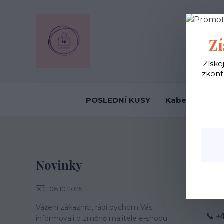
OBCHODNÍ
Zí
Získe
zkont
POSLEDNÍ KUSY
Kabelky ekolo
K
Novinky
06.10.2025
VYS
Vážení zákazníci, rádi bychom Vás
📞 +
informovali o změně majitele e-shopu.