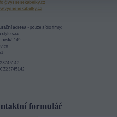
nfo@vysnenekabelky.cz
w.vysnenekabelky.cz
urační adresa
 - pouze sídlo firmy:
style s.r.o
tovská 149
ovice
51
 23745142
 CZ23745142
ntaktní formulář