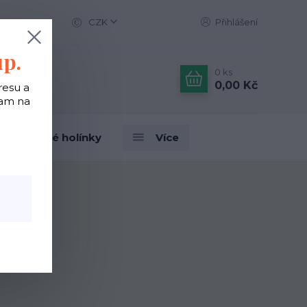
CZK
Přihlášení
up.
0
ks
0,00 Kč
resu a
tam na
Designové holínky
Více