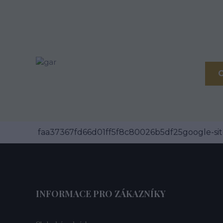
faa37367fd66d01ff5f8c80026b5df25google-site
INFORMACE PRO ZÁKAZNÍKY