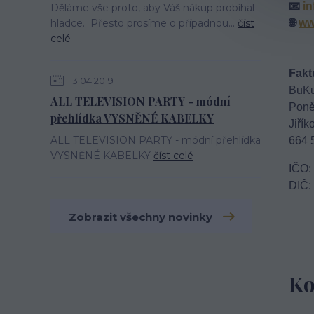
📧 
i
Děláme vše proto, aby Váš nákup probíhal
hladce. Přesto prosíme o případnou...
číst
🌐 
ww
celé
Fakt
13.04.2019
BuKu 
ALL TELEVISION PARTY - módní
Poně
přehlídka VYSNĚNÉ KABELKY
Jiřík
ALL TELEVISION PARTY - módní přehlídka
664 
VYSNĚNÉ KABELKY
číst celé
IČO:
DIČ:
Zobrazit všechny novinky
Ko