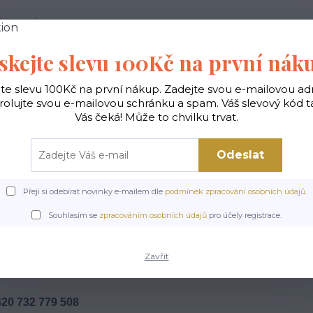
 PODMÍNKY
JAK NAKUPOVAT
KONTAKTY
skejte slevu 100Kč na první nák
Hledat
jte slevu 100Kč na první nákup. Zadejte svou e-mailovou ad
rolujte svou e-mailovou schránku a spam. Váš slevový kód 
Vás čeká! Může to chvilku trvat.
gické
Vaky na záda
Polštáře
Doplňky
Odeslat
Přeji si odebírat novinky e-mailem dle
podmínek zpracování osobních údajů
.
Úvod
KONTAKTY
Souhlasím se
zpracováním osobních údajů
pro účely registrace.
ontaktní informace
Zavřít
NĚNÉ KABELKY
420 732 779 508