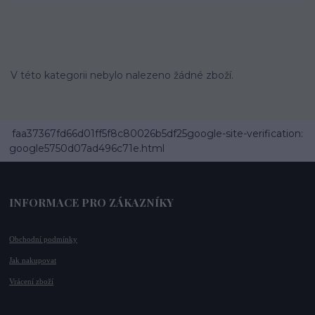
V této kategorii nebylo nalezeno žádné zboží.
faa37367fd66d01ff5f8c80026b5df25google-site-verification:
google5750d07ad496c71e.html
INFORMACE PRO ZÁKAZNÍKY
Obchodní podmínky
Jak nakupovat
Vrácení zboží