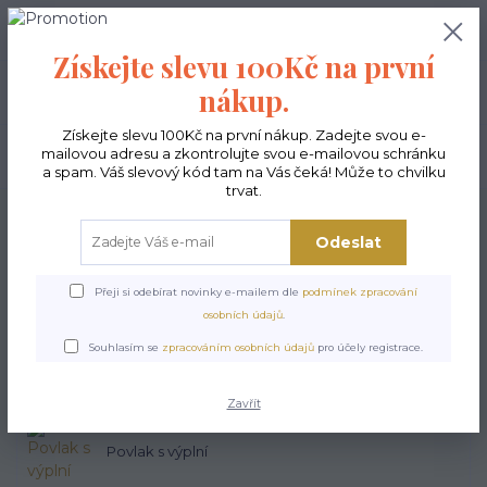
0
ks
CZK
0,00 Kč
Získejte slevu 100Kč na první
nákup.
Menu
Získejte slevu 100Kč na první nákup. Zadejte svou e-
mailovou adresu a zkontrolujte svou e-mailovou schránku
Hledat
a spam. Váš slevový kód tam na Vás čeká! Může to chvilku
trvat.
Úvod
Polštáře
Odeslat
Polštáře
Přeji si odebírat novinky e-mailem dle
podmínek zpracování
osobních údajů
.
Polštáře - povlaky
Souhlasím se
zpracováním osobních údajů
pro účely registrace.
Zavřít
Povlak s výplní