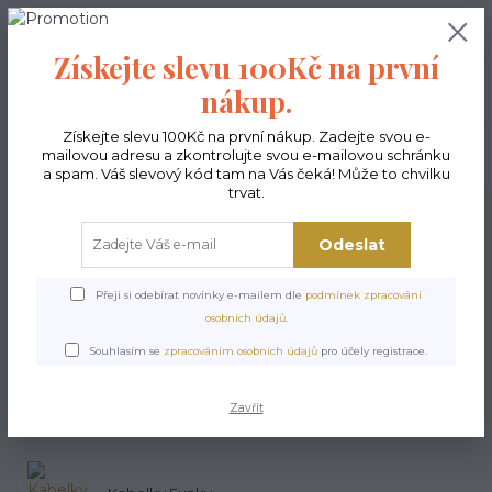
0
ks
CZK
0,00 Kč
Získejte slevu 100Kč na první
nákup.
Menu
Získejte slevu 100Kč na první nákup. Zadejte svou e-
mailovou adresu a zkontrolujte svou e-mailovou schránku
Hledat
a spam. Váš slevový kód tam na Vás čeká! Může to chvilku
trvat.
Úvod
Kabelky ekologické
Kabelky střední
Odeslat
Kabelky
střední
Přeji si odebírat novinky e-mailem dle
podmínek zpracování
osobních údajů
.
Souhlasím se
zpracováním osobních údajů
pro účely registrace.
Kabelky Polo
Zavřít