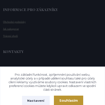
INFORMACE PRO ZÁKAZNÍKY
Obchodní podmínky
Jak nakupovat
Vrácení zboží
KONTAKTY
📞 +420 732 779 508
📧 
info@vysnenekabelky.cz
Pro základní funkčnost, zpříjemnění používání webu,
🌐 
www.vysnenekabelky.cz
analytické účely a v případě udělení souhlasu také pro účely
cílení reklamy využíváme soubory cookies. Nastavení vlastních
preferencí cookies můžete kdykoli upravit odkazem ve spodní
části stránek.
Souhlasím
Nastavení