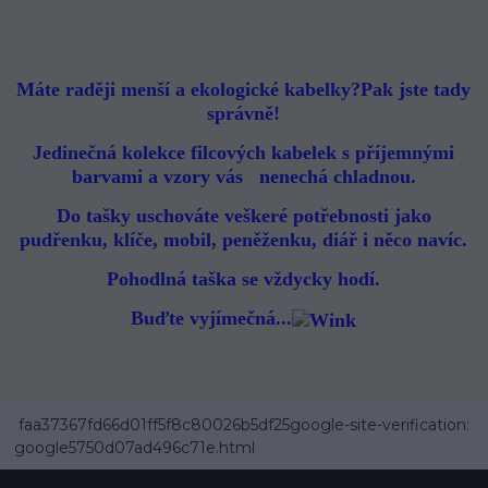
Máte raději menší a ekologické kabelky?Pak jste tady
správně!
Jedinečná kolekce filcových kabelek s příjemnými
barvami a vzory vás nenechá chladnou.
Do tašky uschováte veškeré potřebnosti jako
pudřenku, klíče, mobil, peněženku, diář i něco navíc.
Pohodlná taška se vždycky hodí.
Buďte vyjímečná...
faa37367fd66d01ff5f8c80026b5df25google-site-verification:
google5750d07ad496c71e.html