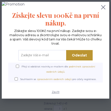
0
ks
CZK
0,00 Kč
Získejte slevu 100Kč na první
nákup.
Menu
Získejte slevu 100Kč na první nákup. Zadejte svou e-
mailovou adresu a zkontrolujte svou e-mailovou schránku
a spam. Váš slevový kód tam na Vás čeká! Může to chvilku
trvat.
Hledat
Odeslat
Úvod
Kabelky ekologické
Kabelky střední
Kabelky Sunny
Přeji si odebírat novinky e-mailem dle
podmínek zpracování
Kabelky Sunny
osobních údajů
.
Souhlasím se
zpracováním osobních údajů
pro účely registrace.
Nejnovější
Nejlevnější
Nejdražší
Zavřít
Zobrazuji 1-43 z 43
strana
z 1