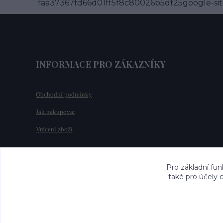
faa37367fd66d01ff5f8c80026b5df25google-site
INFORMACE PRO ZÁKAZNÍKY
Obchodní podmínky
Jak nakupovat
Vrácení zboží
Pro základní fun
také pro účely 