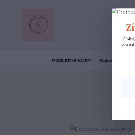
OBCHODNÍ
Zí
Získe
zkont
POSLEDNÍ KUSY
Kabelky ekolo
Úvod
K
D