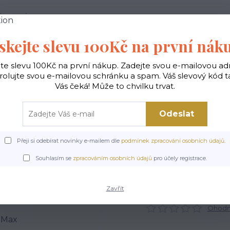
 PODMÍNKY
JAK NAKUPOVAT
KONTAKTY
skejte slevu 100Kč na první nák
Hledat
jte slevu 100Kč na první nákup. Zadejte svou e-mailovou ad
rolujte svou e-mailovou schránku a spam. Váš slevový kód 
Vás čeká! Může to chvilku trvat.
gické
Vaky na záda
Polštáře
Doplňky
Odeslat
Přeji si odebírat novinky e-mailem dle
podmínek zpracování osobních údajů
.
abelky ekologické
Kabelky střední
Kabelky Sunny
Designová taška S
Souhlasím se
zpracováním osobních údajů
pro účely registrace.
esignová taška Sunny - M
Zavřít
Ohodno