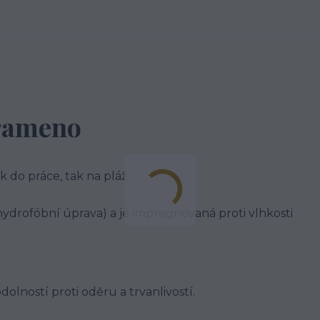
 rameno
 do práce, tak na pláž.
 hydrofóbní úprava) a je impregnovaná proti vlhkosti
olností proti oděru a trvanlivostí.