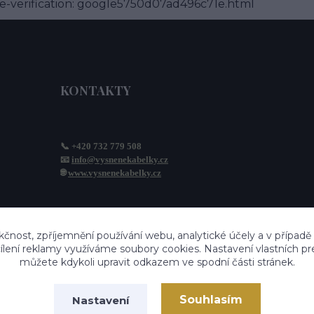
-verification: google5750d07ad496c71e.html
KONTAKTY
📞 +420 732 779 508
📧 
info@vysnenekabelky.cz
🌐 
www.vysnenekabelky.cz
kčnost, zpříjemnění používání webu, analytické účely a v případě
cílení reklamy využíváme soubory cookies. Nastavení vlastních pr
můžete kdykoli upravit odkazem ve spodní části stránek.
Souhlasím
Nastavení
Vytvořeno na
Eshop-rychle.cz