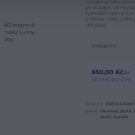
Designová taška přes 
jak do práce, tak na plá
hydrofóbní úprava) a je
podšívka. Látka vyniká p
celý popis
Dostupnost
650,00 Kč
/
ks
537,19 Kč
bez DPH
EAN kód:
59022410851
Barva:
červená, žlutá, 
šedá, modrá