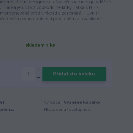
rameno Letní designová taška přes rameno je vděčná
ž. Taška je ušitá z voděodolné látky (látka s HP -
 impregnovaná proti vlhkosti a zašpinění. Uvnitř
ředevším svou odolností proti oděru a trvanlivost...
skladem 7 ks
Přidat do košíku
41
Výrobce:
Vysněné kabelky
zelená,
Hlídat cenu / dostupnost