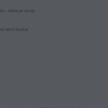
i – taška je na zip.
tě letní kočka!