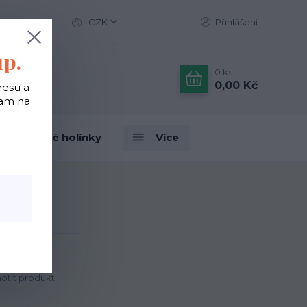
CZK
Přihlášení
up.
0
ks
0,00 Kč
resu a
tam na
Designové holínky
Více
unny - Max
ax
tit produkt