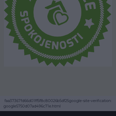
faa37367fd66d01ff5f8c80026b5df25google-site-verification:
google5750d07ad496c71e.html