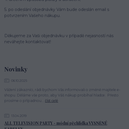
5. po odeslání objednávky Vám bude odeslán email s
potvrzením Vašeho nákupu.
Děkujeme za Vaši objednávku v případě nejasností nás
neváhejte kontaktovat!
Novinky
06.10.2025
Vážení zákazníci, rádi bychom Vás informovali o změně majitele e-
shopu. Děláme vše proto, aby Váš nákup probíhal hladce. Přesto
prosíme o případnou...
číst celé
13.04.2019
ALL TELEVISION PARTY - módní přehlídka VYSNĚNÉ