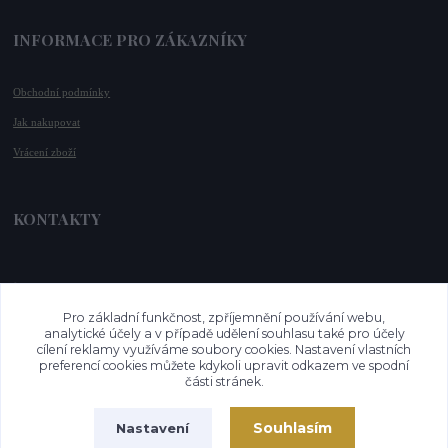
INFORMACE PRO ZÁKAZNÍKY
Obchodní podmínky
Jak nakupovat
Vrácení zboží
KONTAKTY
📞 +420 732 779 508
📧 
info@vysnenekabelky.cz
Pro základní funkčnost, zpříjemnění používání webu,
🌐 
www.vysnenekabelky.cz
analytické účely a v případě udělení souhlasu také pro účely
cílení reklamy využíváme soubory cookies. Nastavení vlastních
preferencí cookies můžete kdykoli upravit odkazem ve spodní
části stránek.
Souhlasím
Nastavení