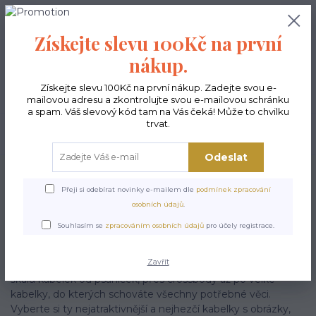
0
ks
CZK
0,00 Kč
Získejte slevu 100Kč na první
nákup.
Menu
Získejte slevu 100Kč na první nákup. Zadejte svou e-
mailovou adresu a zkontrolujte svou e-mailovou schránku
a spam. Váš slevový kód tam na Vás čeká! Může to chvilku
trvat.
Hledat
Odeslat
Úvod
JAK NAKUPOVAT
Přeji si odebírat novinky e-mailem dle
podmínek zpracování
Jak nakupovat
osobních údajů
.
Souhlasím se
zpracováním osobních údajů
pro účely registrace.
Vítejte v eshopu mezi vysněnými kabelkami
Zavřít
V našem eshopu vysnenekabelky.cz naleznete širokou
škálu kabelek od psaníček, přes crossbody až po velké
kabelky, do kterých schováte všechny potřebné věci.
Vyberte si ty nejatraktivnější a nejhezčí kabelky s obrázky,