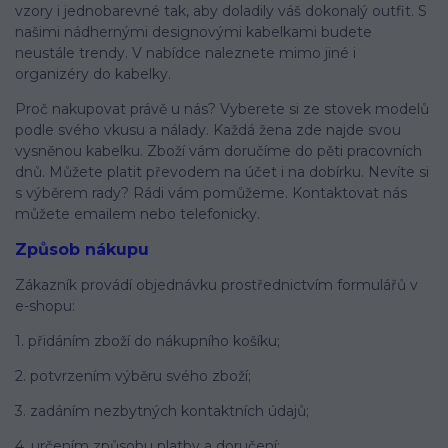
vzory i jednobarevné tak, aby doladily váš dokonalý outfit. S
našimi nádhernými designovými kabelkami budete
neustále trendy. V nabídce naleznete mimo jiné i
organizéry do kabelky.
Proč nakupovat právě u nás? Vyberete si ze stovek modelů
podle svého vkusu a nálady. Každá žena zde najde svou
vysněnou kabelku. Zboží vám doručíme do pěti pracovních
dnů. Můžete platit převodem na účet i na dobírku. Nevíte si
s výběrem rady? Rádi vám pomůžeme. Kontaktovat nás
můžete emailem nebo telefonicky.
Způsob nákupu
Zákazník provádí objednávku prostřednictvím formulářů v
e-shopu:
1. přidáním zboží do nákupního košíku;
2. potvrzením výběru svého zboží;
3. zadáním nezbytných kontaktních údajů;
4. určením způsobu platby a doručení;