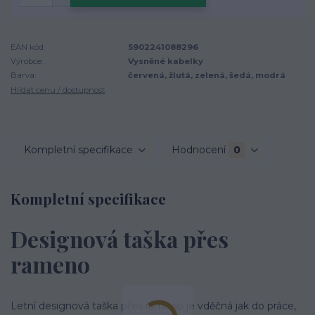
EAN kód:
5902241088296
Výrobce:
Vysněné kabelky
Barva:
červená, žlutá, zelená, šedá, modrá
Hlídat cenu / dostupnost
Kompletní specifikace
Hodnocení
0
Kompletní specifikace
Designová taška přes
rameno
Letní designová taška přes rameno je vděčná jak do práce,