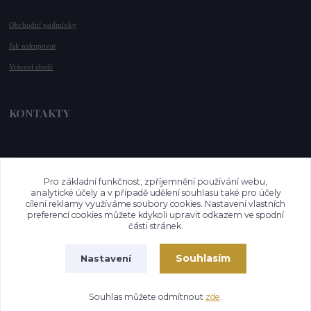
Obchodní podmínky
Jak nakupovat
Vrácení zboží
KONTAKTY
📞 +420 732 779 508
📧 
info@vysnenekabelky.cz
Pro základní funkčnost, zpříjemnění používání webu,
🌐 
www.vysnenekabelky.cz
analytické účely a v případě udělení souhlasu také pro účely
cílení reklamy využíváme soubory cookies. Nastavení vlastních
preferencí cookies můžete kdykoli upravit odkazem ve spodní
části stránek.
Souhlasím
Nastavení
Vytvořeno na
Eshop-rychle.cz
Souhlas můžete odmítnout
zde
.