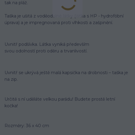
tak na pláž.
Taška je ušitá z voděodolné látky (látka s HP - hydrofóbní
úprava) a je impregnovaná proti vlhkosti a zašpinění.
Uvnitř podšívka. Látka vyniká především
svou odolností proti oděru a trvanlivostí.
Uvnitř se ukrývá ještě malá kapsička na drobnosti – taška je
na zip.
Určitě s ní uděláte velkou parádu! Budete prostě letní
kočka!
Rozměry: 36 x 40 cm