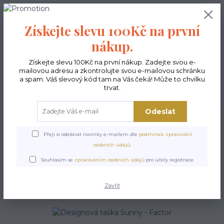
0
ks
CZK
0,00 Kč
Získejte slevu 100Kč na první
nákup.
Menu
Získejte slevu 100Kč na první nákup. Zadejte svou e-
mailovou adresu a zkontrolujte svou e-mailovou schránku
a spam. Váš slevový kód tam na Vás čeká! Může to chvilku
trvat.
Hledat
Odeslat
Úvod
Kabelky ekologické
Kabelky střední
Kabelky Sunny
Designová
taška Sunny - Factor
Přeji si odebírat novinky e-mailem dle
podmínek zpracování
osobních údajů
.
Designová taška Sunny -
Souhlasím se
zpracováním osobních údajů
pro účely registrace.
Factor
Zavřít