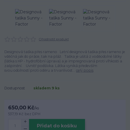
Ohodnotit produkt
Designová taška přes rameno Letní designová taška přes rameno je
vděčná jak do práce, tak na pláž. Taška je ušitá z voděodolné látky
(látka s HP - hydrofóbní úprava) a je impregnovaná proti vlhkosti a
zašpinění. Uvnitř podšívka. Látka vyniká především
svou odolností proti oděru a trvanlivost...
celý popis
Dostupnost
skladem 9 ks
650,00 Kč
/
ks
537,19 Kč
bez DPH
Přidat do košíku