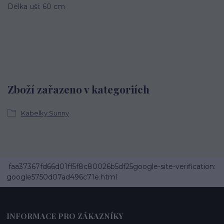
Délka uší: 60 cm
Zboží zařazeno v kategoriích
Kabelky Sunny
faa37367fd66d01ff5f8c80026b5df25google-site-verification:
google5750d07ad496c71e.html
INFORMACE PRO ZÁKAZNÍKY