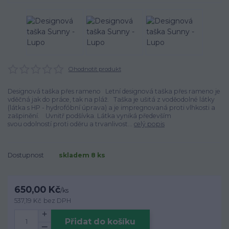
Ohodnotit produkt
Designová taška přes rameno Letní designová taška přes rameno je
vděčná jak do práce, tak na pláž. Taška je ušitá z voděodolné látky
(látka s HP - hydrofóbní úprava) a je impregnovaná proti vlhkosti a
zašpinění. Uvnitř podšívka. Látka vyniká především
svou odolností proti oděru a trvanlivost...
celý popis
Dostupnost
skladem 8 ks
650,00 Kč
/
ks
537,19 Kč
bez DPH
Přidat do košíku