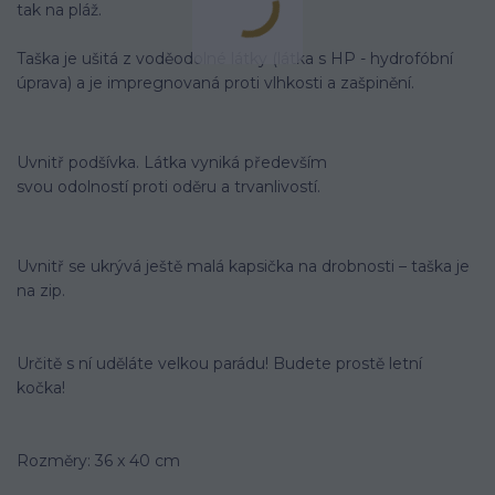
tak na pláž.
Taška je ušitá z voděodolné látky (látka s HP - hydrofóbní
úprava) a je impregnovaná proti vlhkosti a zašpinění.
Uvnitř podšívka. Látka vyniká především
svou odolností proti oděru a trvanlivostí.
Uvnitř se ukrývá ještě malá kapsička na drobnosti – taška je
na zip.
Určitě s ní uděláte velkou parádu! Budete prostě letní
kočka!
Rozměry: 36 x 40 cm