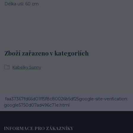
Délka uší: 60 cm
Zboží zařazeno v kategoriích
Kabelky Sunny
faa37367fd66d01ff5f8c80026b5df25google-site-verification:
google5750d07ad496c71e.html
INFORMACE PRO ZÁKAZNÍKY