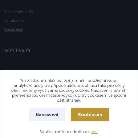
Obchodní podmínky
Jak nakupovat
Vrácení zboží
KONTAKTY
📞 +420 732 779 508
📧 
info@vysnenekabelky.cz
Pro základní funkčnost, zpříjemnění používání webu,
🌐 
www.vysnenekabelky.cz
analytické účely a v případě udělení souhlasu také pro účely
cílení reklamy využíváme soubory cookies. Nastavení vlastních
preferencí cookies můžete kdykoli upravit odkazem ve spodní
části stránek.
Souhlasím
Nastavení
Vytvořeno na
Eshop-rychle.cz
Souhlas můžete odmítnout
zde
.