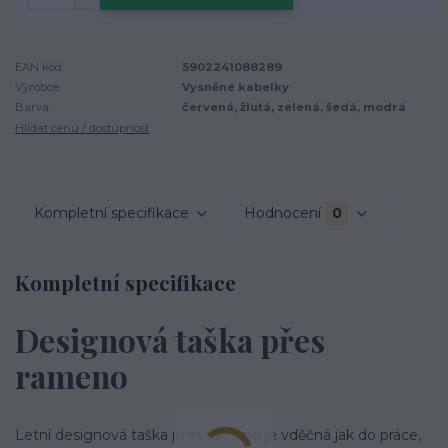
EAN kód:
5902241088289
Výrobce:
Vysněné kabelky
Barva:
červená, žlutá, zelená, šedá, modrá
Hlídat cenu / dostupnost
Kompletní specifikace
Hodnocení
0
Kompletní specifikace
Designová taška přes
rameno
Letní designová taška přes rameno je vděčná jak do práce,