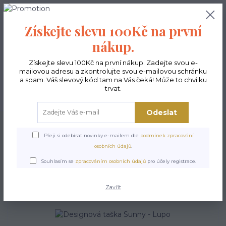
0
ks
CZK
0,00 Kč
Získejte slevu 100Kč na první
nákup.
Menu
Získejte slevu 100Kč na první nákup. Zadejte svou e-
mailovou adresu a zkontrolujte svou e-mailovou schránku
a spam. Váš slevový kód tam na Vás čeká! Může to chvilku
trvat.
Hledat
Odeslat
Úvod
Kabelky ekologické
Kabelky střední
Kabelky Sunny
Designová
taška Sunny - Lupo
Přeji si odebírat novinky e-mailem dle
podmínek zpracování
osobních údajů
.
Designová taška Sunny -
Souhlasím se
zpracováním osobních údajů
pro účely registrace.
Lupo
Zavřít