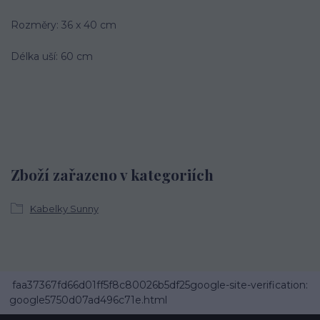
Rozměry: 36 x 40 cm
Délka uší: 60 cm
Zboží zařazeno v kategoriích
Kabelky Sunny
faa37367fd66d01ff5f8c80026b5df25google-site-verification:
google5750d07ad496c71e.html