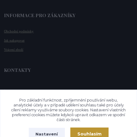
INFORMACE PRO ZÁKAZNÍKY
Obchodní podmínky
Jak nakupovat
Vrácení zboží
KONTAKTY
📞 +420 732 779 508
📧 
info@vysnenekabelky.cz
Pro základní funkčnost, zpříjemnění používání webu,
🌐 
www.vysnenekabelky.cz
analytické účely a v případě udělení souhlasu také pro účely
cílení reklamy využíváme soubory cookies. Nastavení vlastních
preferencí cookies můžete kdykoli upravit odkazem ve spodní
části stránek.
Souhlasím
Nastavení