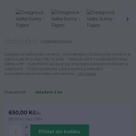
Ohodnotit produkt
Designová taška přes rameno Letní designová taška přes rameno je
vděčná jak do práce, tak na pláž. Taška je ušitá z voděodolné látky
(látka s HP - hydrofóbní úprava) a je impregnovaná proti vlhkosti a
zašpinění. Vnitřní podšívka. Látka vyniká především
svou odolností proti oděru a trvanlivos...
celý popis
Dostupnost
skladem 2 ks
650,00 Kč
/
ks
537,19 Kč
bez DPH
Přidat do košíku