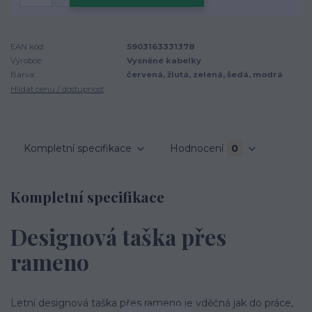
EAN kód:
5903163331378
Výrobce:
Vysněné kabelky
Barva:
červená, žlutá, zelená, šedá, modrá
Hlídat cenu / dostupnost
Kompletní specifikace
Hodnocení
0
Kompletní specifikace
Designová taška přes
rameno
Letní designová taška přes rameno je vděčná jak do práce,