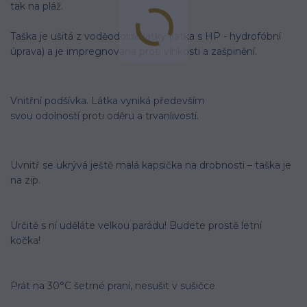
tak na pláž.
Taška je ušitá z voděodolné látky (látka s HP - hydrofóbní
úprava) a je impregnovaná proti vlhkosti a zašpinění.
Vnitřní podšívka. Látka vyniká především
svou odolností proti oděru a trvanlivostí.
Uvnitř se ukrývá ještě malá kapsička na drobnosti – taška je
na zip.
Určitě s ní uděláte velkou parádu! Budete prostě letní
kočka!
Prát na 30°C šetrné praní, nesušit v sušičce