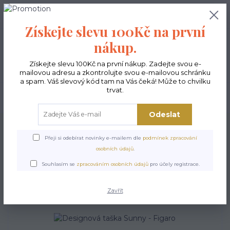
0
ks
CZK
0,00 Kč
Získejte slevu 100Kč na první
nákup.
Menu
Získejte slevu 100Kč na první nákup. Zadejte svou e-
mailovou adresu a zkontrolujte svou e-mailovou schránku
a spam. Váš slevový kód tam na Vás čeká! Může to chvilku
trvat.
Hledat
Odeslat
Úvod
Kabelky ekologické
Kabelky střední
Kabelky Sunny
Designová
taška Sunny - Figaro
Přeji si odebírat novinky e-mailem dle
podmínek zpracování
osobních údajů
.
Designová taška Sunny -
Souhlasím se
zpracováním osobních údajů
pro účely registrace.
Figaro
Zavřít