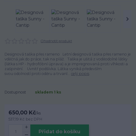
Ohodnotit produkt
Designová taška přes rameno Letní designová taška přes rameno je
vděčná jak do práce, tak na pláž. Taška je ušitá z voděodolné látky
(látka s HP - hydrofóbní úprava) a je impregnovaná proti vlhkosti a
zašpinění. Uvnitř podšívka. Látka vyniká především
svou odolností proti oděru a trvanl...
celý popis
Dostupnost
skladem 1 ks
650,00 Kč
/
ks
537,19 Kč
bez DPH
Přidat do košíku