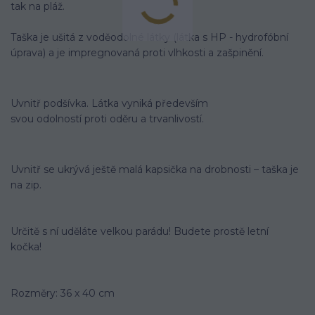
tak na pláž.
Taška je ušitá z voděodolné látky (látka s HP - hydrofóbní
úprava) a je impregnovaná proti vlhkosti a zašpinění.
Uvnitř podšívka. Látka vyniká především
svou odolností proti oděru a trvanlivostí.
Uvnitř se ukrývá ještě malá kapsička na drobnosti – taška je
na zip.
Určitě s ní uděláte velkou parádu! Budete prostě letní
kočka!
Rozměry: 36 x 40 cm