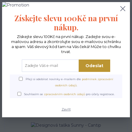
0
ks
CZK
0,00 Kč
Získejte slevu 100Kč na první
nákup.
Menu
Získejte slevu 100Kč na první nákup. Zadejte svou e-
mailovou adresu a zkontrolujte svou e-mailovou schránku
a spam. Váš slevový kód tam na Vás čeká! Může to chvilku
trvat.
Hledat
Odeslat
Úvod
Kabelky ekologické
Kabelky střední
Kabelky Sunny
Designová
taška Sunny - Cantip
Přeji si odebírat novinky e-mailem dle
podmínek zpracování
osobních údajů
.
Designová taška Sunny -
Souhlasím se
zpracováním osobních údajů
pro účely registrace.
Cantip
Zavřít