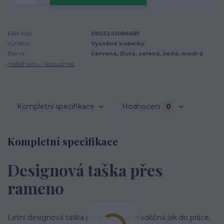
EAN kód:
5902241086681
Výrobce:
Vysněné kabelky
Barva:
červená, žlutá, zelená, šedá, modrá
Hlídat cenu / dostupnost
Kompletní specifikace
Hodnocení
0
Kompletní specifikace
Designová taška přes
rameno
Letní designová taška přes rameno je vděčná jak do práce,