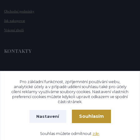
Obchodní podmínky
Jak nakupovat
Vrácení zboží
KONTAKTY
📞 +420 732 779 508
📧 
info@vysnenekabelky.cz
Pro základní funkčnost, zpříjemnění používání webu,
🌐 
www.vysnenekabelky.cz
analytické účely a v případě udělení souhlasu také pro účely
cílení reklamy využíváme soubory cookies. Nastavení vlastních
preferencí cookies můžete kdykoli upravit odkazem ve spodní
části stránek.
Souhlasím
Nastavení
Vytvořeno na
Eshop-rychle.cz
Souhlas můžete odmítnout
zde
.