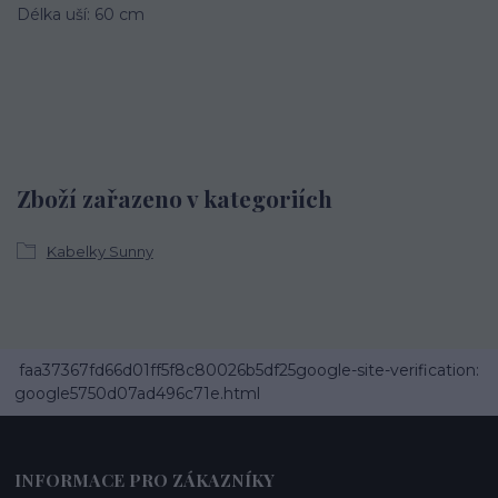
Délka uší: 60 cm
Zboží zařazeno v kategoriích
Kabelky Sunny
faa37367fd66d01ff5f8c80026b5df25google-site-verification:
google5750d07ad496c71e.html
INFORMACE PRO ZÁKAZNÍKY