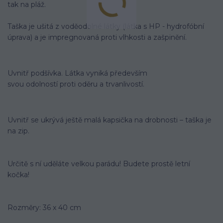
tak na pláž.
Taška je ušitá z voděodolné látky (látka s HP - hydrofóbní
úprava) a je impregnovaná proti vlhkosti a zašpinění.
Uvnitř podšívka. Látka vyniká především
svou odolností proti oděru a trvanlivostí.
Uvnitř se ukrývá ještě malá kapsička na drobnosti – taška je
na zip.
Určitě s ní uděláte velkou parádu! Budete prostě letní
kočka!
Rozměry: 36 x 40 cm