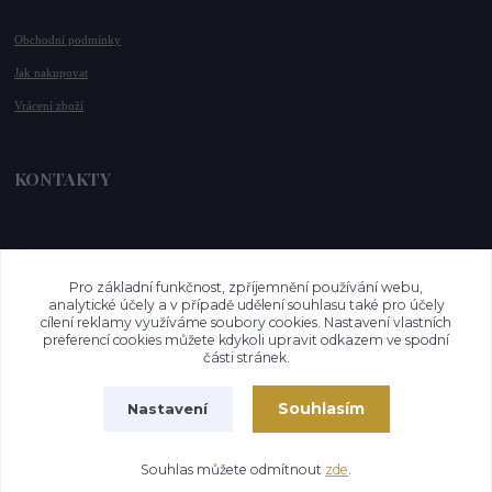
Obchodní podmínky
Jak nakupovat
Vrácení zboží
KONTAKTY
📞 +420 732 779 508
📧 
info@vysnenekabelky.cz
Pro základní funkčnost, zpříjemnění používání webu,
🌐 
www.vysnenekabelky.cz
analytické účely a v případě udělení souhlasu také pro účely
cílení reklamy využíváme soubory cookies. Nastavení vlastních
preferencí cookies můžete kdykoli upravit odkazem ve spodní
části stránek.
Souhlasím
Nastavení
Vytvořeno na
Eshop-rychle.cz
Souhlas můžete odmítnout
zde
.