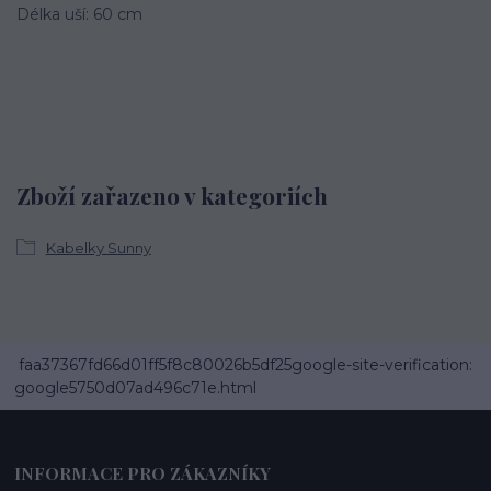
Délka uší: 60 cm
Zboží zařazeno v kategoriích
Kabelky Sunny
faa37367fd66d01ff5f8c80026b5df25google-site-verification:
google5750d07ad496c71e.html
INFORMACE PRO ZÁKAZNÍKY