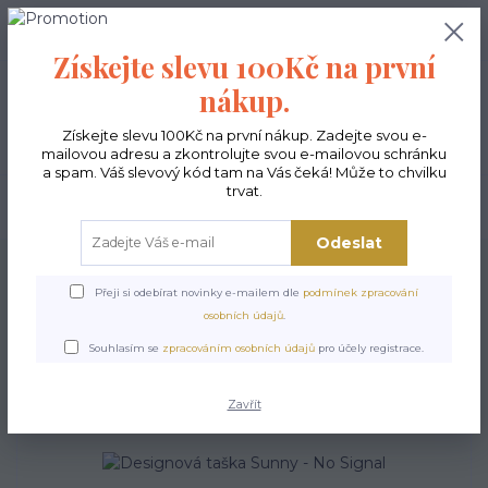
0
ks
CZK
0,00 Kč
Získejte slevu 100Kč na první
nákup.
Menu
Získejte slevu 100Kč na první nákup. Zadejte svou e-
mailovou adresu a zkontrolujte svou e-mailovou schránku
a spam. Váš slevový kód tam na Vás čeká! Může to chvilku
trvat.
Hledat
Odeslat
Úvod
Kabelky ekologické
Kabelky střední
Kabelky Sunny
Designová
taška Sunny - No Signal
Přeji si odebírat novinky e-mailem dle
podmínek zpracování
osobních údajů
.
Designová taška Sunny - No
Souhlasím se
zpracováním osobních údajů
pro účely registrace.
Signal
Zavřít