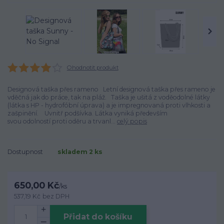
Ohodnotit produkt
Designová taška přes rameno Letní designová taška přes rameno je
vděčná jak do práce, tak na pláž. Taška je ušitá z voděodolné látky
(látka s HP - hydrofóbní úprava) a je impregnovaná proti vlhkosti a
zašpinění. Uvnitř podšívka. Látka vyniká především
svou odolností proti oděru a trvanl...
celý popis
Dostupnost
skladem 2 ks
650,00 Kč
/
ks
537,19 Kč
bez DPH
Přidat do košíku