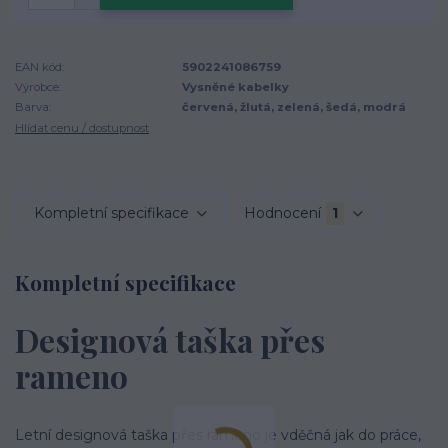
EAN kód:
5902241086759
Výrobce:
Vysněné kabelky
Barva:
červená, žlutá, zelená, šedá, modrá
Hlídat cenu / dostupnost
Kompletní specifikace
Hodnocení
1
Kompletní specifikace
Designová taška přes
rameno
Letní designová taška přes rameno je vděčná jak do práce,