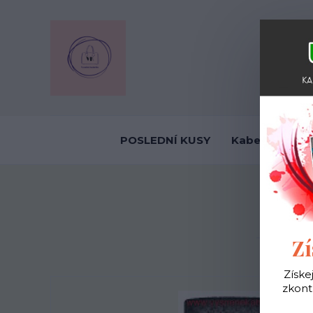
OBCHODNÍ
POSLEDNÍ KUSY
Kabelky ekolo
Zí
Získe
zkont