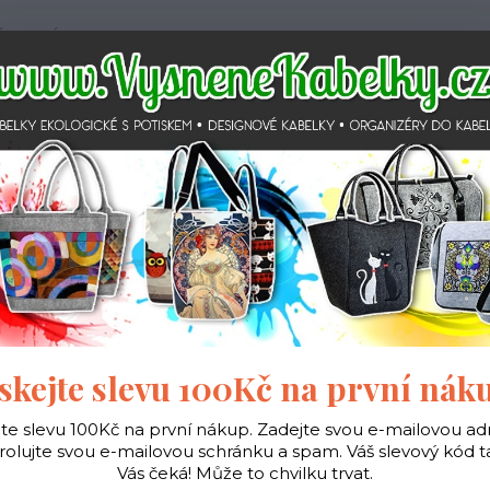
 PODMÍNKY
JAK NAKUPOVAT
KONTAKTY
Hledat
gické
Vaky na záda
Polštáře
Doplňky
Úvod
Doplňky
Obal na bryle - Romantik
Obal na bryle - Romantik
skejte slevu 100Kč na první nák
jte slevu 100Kč na první nákup. Zadejte svou e-mailovou ad
Ohodno
rolujte svou e-mailovou schránku a spam. Váš slevový kód 
Vás čeká! Může to chvilku trvat.