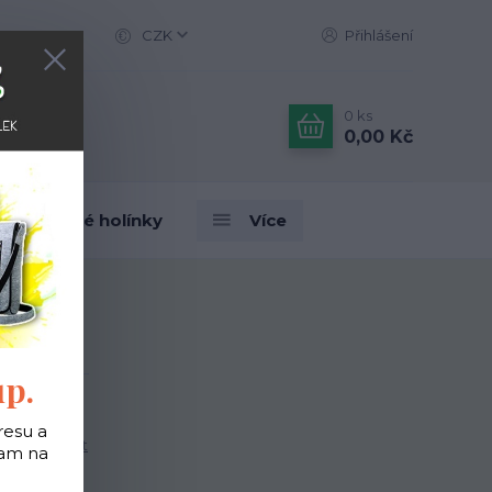
CZK
Přihlášení
0
ks
0,00 Kč
Designové holínky
Více
up.
resu a
tit produkt
tam na