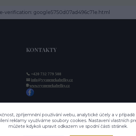
-verification: google5750d07ad496c71e.html
KONTAKTY
📞 +420 732 779 508
📧 
info@vysnenekabelky.cz
🌐 
www.vysnenekabelky.cz
kčnost, zpříjemnění používání webu, analytické účely a v případě
cílení reklamy využíváme soubory cookies. Nastavení vlastních pr
můžete kdykoli upravit odkazem ve spodní části stránek.