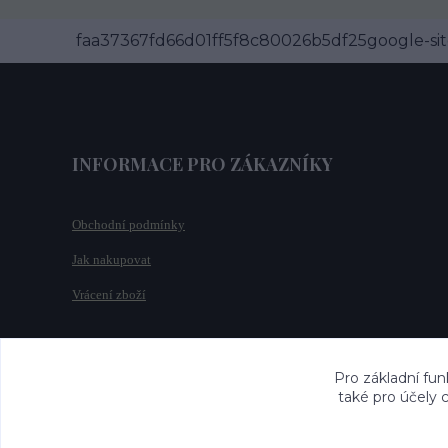
faa37367fd66d01ff5f8c80026b5df25google-site
INFORMACE PRO ZÁKAZNÍKY
Obchodní podmínky
Jak nakupovat
Vrácení zboží
Pro základní fun
také pro účely 