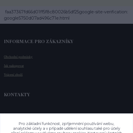
faa37367fd66d01ff5f8c80026b5df25google-site-verification:
google5750d07ad496c71e.html
INFORMACE PRO ZÁKAZNÍKY
Obchodní podmínky
Jak nakupovat
Vrácení zboží
KONTAKTY
📞 +420 732 779 508
📧 
info@vysnenekabelky.cz
Pro základní funkčnost, zpříjemnění používání webu,
🌐 
www.vysnenekabelky.cz
analytické účely a v případě udělení souhlasu také pro účely