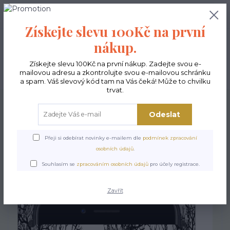
0
ks
CZK
0,00 Kč
Získejte slevu 100Kč na první
nákup.
Menu
Získejte slevu 100Kč na první nákup. Zadejte svou e-
mailovou adresu a zkontrolujte svou e-mailovou schránku
Hledat
a spam. Váš slevový kód tam na Vás čeká! Může to chvilku
trvat.
Úvod
POSLEDNÍ KUSY
Pouzdro na telefon - Forest Mood
Odeslat
Pouzdro na telefon - Forest
Mood
Přeji si odebírat novinky e-mailem dle
podmínek zpracování
osobních údajů
.
Souhlasím se
zpracováním osobních údajů
pro účely registrace.
Akce
Zavřít