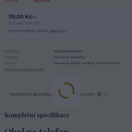
Ušetříte
55,00 Kč
115,00 Kč
/
ks
95,04 Kč
bez DPH
Momentálně není k dispozici
EAN kód:
5902241085967
Výrobce:
Vysněné kabelky
Barva:
červená, žlutá, zelená, šedá, modrá
Hlídat cenu / dostupnost
Kompletní specifikace
Hodnocení
0
Kompletní specifikace
Obal na telefon