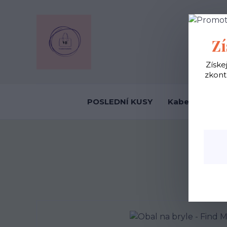
OBCHODNÍ
Zí
Získe
zkont
POSLEDNÍ KUSY
Kabelky ekolo