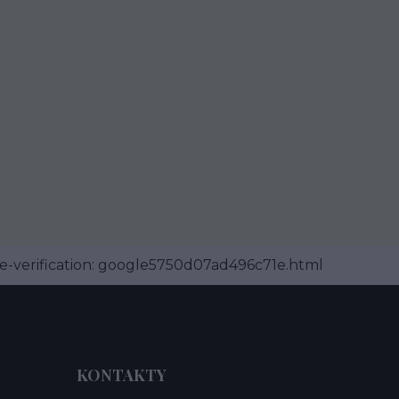
-verification: google5750d07ad496c71e.html
KONTAKTY