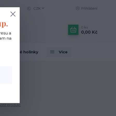
CZK
Přihlášení
up.
0
ks
0,00 Kč
resu a
tam na
Designové holínky
Více
tit produkt