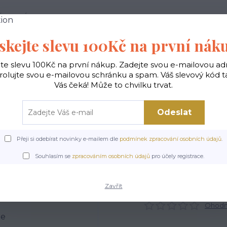
 PODMÍNKY
JAK NAKUPOVAT
KONTAKTY
skejte slevu 100Kč na první nák
Hledat
jte slevu 100Kč na první nákup. Zadejte svou e-mailovou ad
rolujte svou e-mailovou schránku a spam. Váš slevový kód 
Vás čeká! Může to chvilku trvat.
gické
Vaky na záda
Polštáře
Doplňky
Odeslat
Přeji si odebírat novinky e-mailem dle
podmínek zpracování osobních údajů
.
Úvod
Doplňky
Obal na bryle - Find Me
Souhlasím se
zpracováním osobních údajů
pro účely registrace.
Obal na bryle - Find Me
Zavřít
Ohodno