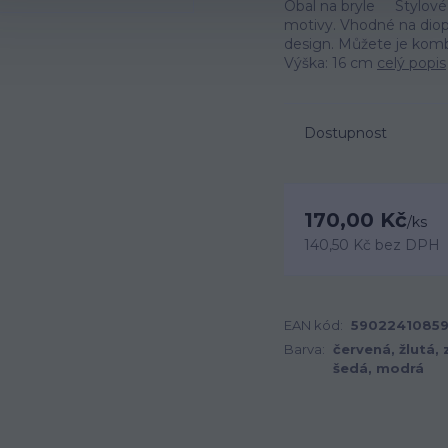
Obal na bryle Stylové 
motivy. Vhodné na dioptr
design. Můžete je komb
Výška: 16 cm
celý popis
Dostupnost
170,00 Kč
/
ks
140,50 Kč
bez DPH
EAN kód:
5902241085
Barva:
červená, žlutá, 
šedá, modrá