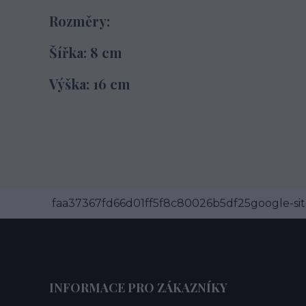
Rozměry:
Šířka: 8 cm
Výška: 16 cm
faa37367fd66d01ff5f8c80026b5df25google-site
INFORMACE PRO ZÁKAZNÍKY