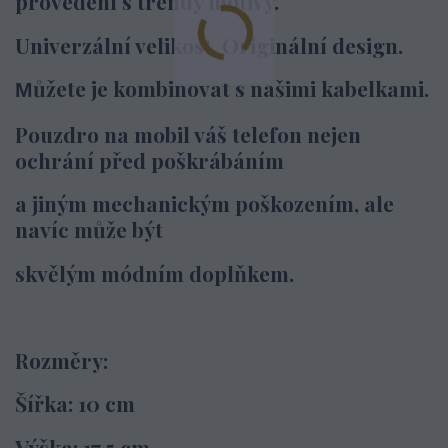
provedení s trendy motivy.
Univerzální velikost. Originální design.
ůžete je kombinovat s našimi kabelkami.
M
Pouzdro na mobil váš telefon nejen
ochrání před poškrábáním
a jiným
mechanickým poškozením,
ale
navíc může být
skvělým módním doplňkem.
Rozměry:
Šířka: 10 cm
Výška: 17,5 cm