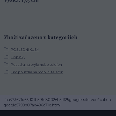
Zboží zařazeno v kategoriích
POSLEDNÍ KUSY
Doplňky
Pouzdra na brýle nebo telefon
Eko pouzdra na mobilní telefon
faa37367fd66d01ff5f8c80026b5df25google-site-verification:
google5750d07ad496c71e.html