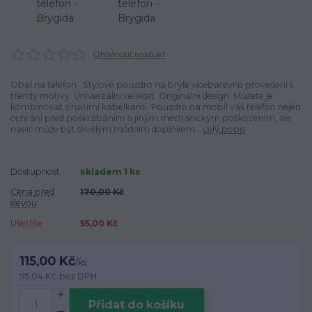
Ohodnotit produkt
Obal na telefon Stylové pouzdro na brýle,vícebarevné provedení s
trendy motivy. Univerzální velikost. Originální design. Můžete je
kombinovat s našimi kabelkami. Pouzdro na mobil váš telefon nejen
ochrání před poškrábáním a jiným mechanickým poškozením, ale
navíc může být skvělým módním doplňkem...
celý popis
Dostupnost
skladem 1 ks
Cena před
170,00 Kč
slevou
Ušetříte
55,00 Kč
115,00 Kč
/
ks
95,04 Kč
bez DPH
Přidat do košíku