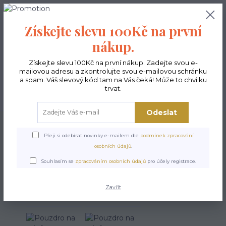
0
ks
CZK
0,00 Kč
Získejte slevu 100Kč na první
nákup.
Menu
Získejte slevu 100Kč na první nákup. Zadejte svou e-
mailovou adresu a zkontrolujte svou e-mailovou schránku
a spam. Váš slevový kód tam na Vás čeká! Může to chvilku
trvat.
Hledat
Odeslat
Úvod
POSLEDNÍ KUSY
Pouzdro na telefon - Brygida
Přeji si odebírat novinky e-mailem dle
podmínek zpracování
Pouzdro na telefon - Brygida
osobních údajů
.
Souhlasím se
zpracováním osobních údajů
pro účely registrace.
Akce
Zavřít