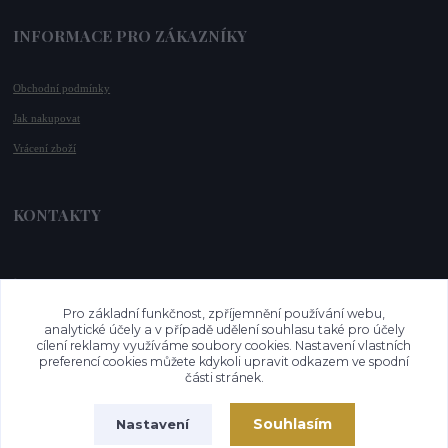
INFORMACE PRO ZÁKAZNÍKY
Obchodní podmínky
Jak nakupovat
Vrácení zboží
KONTAKTY
📞 +420 732 779 508
📧 
info@vysnenekabelky.cz
Pro základní funkčnost, zpříjemnění používání webu,
🌐 
www.vysnenekabelky.cz
analytické účely a v případě udělení souhlasu také pro účely
cílení reklamy využíváme soubory cookies. Nastavení vlastních
preferencí cookies můžete kdykoli upravit odkazem ve spodní
části stránek.
Souhlasím
Nastavení