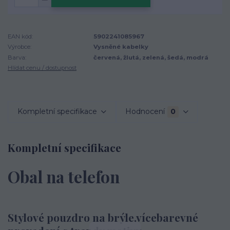
EAN kód:
5902241085967
Výrobce:
Vysněné kabelky
Barva:
červená, žlutá, zelená, šedá, modrá
Hlídat cenu / dostupnost
Kompletní specifikace
Hodnocení
0
Kompletní specifikace
Obal na telefon
Stylové pouzdro na brýle,vícebarevné