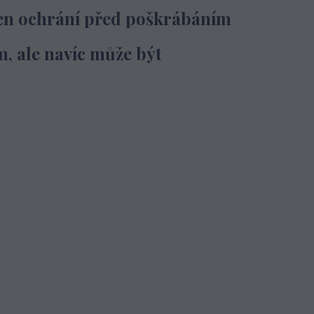
jen ochrání před poškrábáním
m,
ale navíc může být