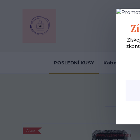
OBCHODNÍ
Zí
Získe
zkont
POSLEDNÍ KUSY
Kabelky ekolo
P
Akce