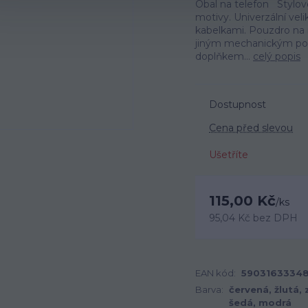
Obal na telefon Stylov
motivy. Univerzální vel
kabelkami. Pouzdro na 
jiným mechanickým po
doplňkem...
celý popis
Dostupnost
Cena před slevou
Ušetříte
115,00 Kč
/
ks
95,04 Kč
bez DPH
EAN kód:
59031633348
Barva:
červená, žlutá, 
šedá, modrá