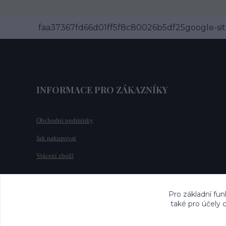
faa37367fd66d01ff5f8c80026b5df25google-site
INFORMACE PRO ZÁKAZNÍKY
Obchodní podmínky
Jak nakupovat
Vrácení zboží
Pro základní fun
také pro účely 