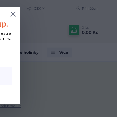
CZK
Přihlášení
up.
0
ks
0,00 Kč
resu a
tam na
Designové holínky
Více
ty
tit produkt