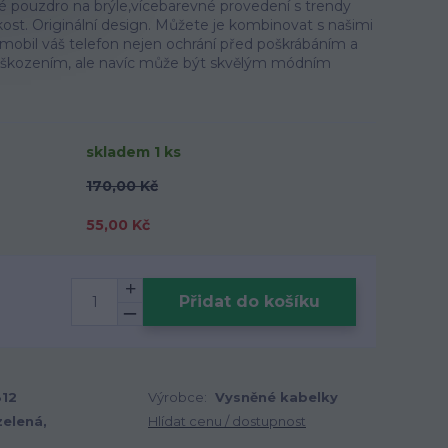
é pouzdro na brýle,vícebarevné provedení s trendy
ikost. Originální design. Můžete je kombinovat s našimi
mobil váš telefon nejen ochrání před poškrábáním a
škozením, ale navíc může být skvělým módním
skladem 1 ks
170,00 Kč
55,00 Kč
Přidat do košíku
12
Výrobce:
Vysněné kabelky
zelená,
Hlídat cenu / dostupnost