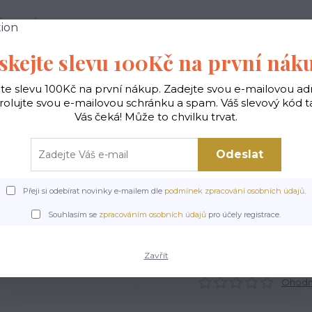
 PODMÍNKY
JAK NAKUPOVAT
KONTAKTY
skejte slevu 100Kč na první nák
Hledat
jte slevu 100Kč na první nákup. Zadejte svou e-mailovou ad
rolujte svou e-mailovou schránku a spam. Váš slevový kód 
Vás čeká! Může to chvilku trvat.
gické
Vaky na záda
Polštáře
Doplňky
Odeslat
Přeji si odebírat novinky e-mailem dle
podmínek zpracování osobních údajů
.
Úvod
POSLEDNÍ KUSY
Pouzdro na telefon - Serenity
Souhlasím se
zpracováním osobních údajů
pro účely registrace.
ouzdro na telefon - Sereni
Zavřít
Ohodno