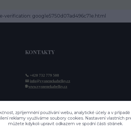
-verification: google5750d07ad496c71e.html
KONTAKTY
📞 +420 732 779 508
📧 
info@vysnenekabelky.cz
🌐 
www.vysnenekabelky.cz
kčnost, zpříjemnění používání webu, analytické účely a v případě
cílení reklamy využíváme soubory cookies. Nastavení vlastních pr
můžete kdykoli upravit odkazem ve spodní části stránek.