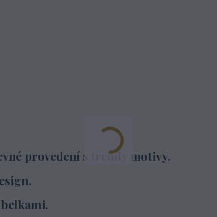
evné provedení s trendy motivy.
esign.
abelkami.