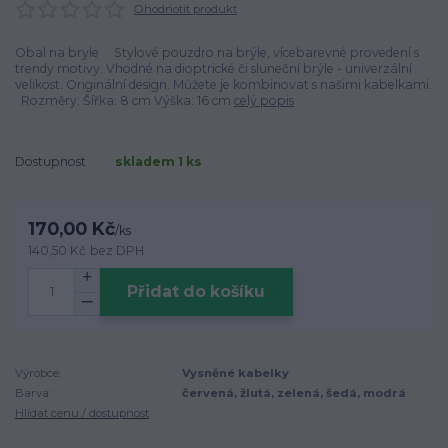
Ohodnotit produkt
Obal na bryle Stylové pouzdro na brýle, vícebarevné provedení s
trendy motivy. Vhodné na dioptrické či sluneční brýle - univerzální
velikost. Originální design. Můžete je kombinovat s našimi kabelkami.
Rozměry: Šířka: 8 cm Výška: 16 cm
celý popis
Dostupnost
skladem 1 ks
170,00 Kč
/
ks
140,50 Kč
bez DPH
Přidat do košíku
Výrobce:
Vysněné kabelky
Barva:
červená, žlutá, zelená, šedá, modrá
Hlídat cenu / dostupnost