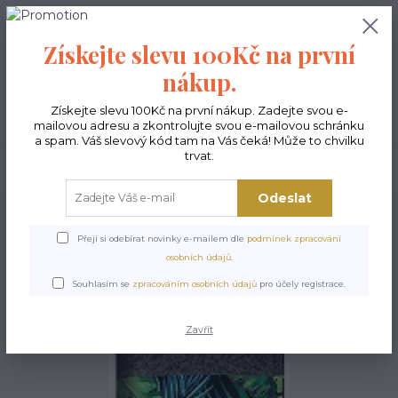
0
ks
CZK
0,00 Kč
Získejte slevu 100Kč na první
nákup.
Menu
Získejte slevu 100Kč na první nákup. Zadejte svou e-
mailovou adresu a zkontrolujte svou e-mailovou schránku
a spam. Váš slevový kód tam na Vás čeká! Může to chvilku
trvat.
Hledat
Odeslat
Úvod
Doplňky
Obal na bryle - Calipso
Přeji si odebírat novinky e-mailem dle
podmínek zpracování
Obal na bryle - Calipso
osobních údajů
.
Souhlasím se
zpracováním osobních údajů
pro účely registrace.
Zavřít