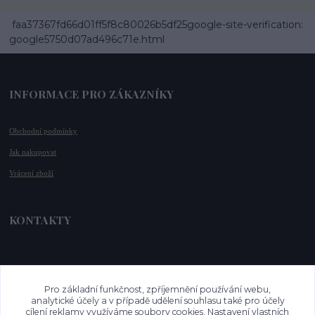
faa37367fd66d01ff5f8c80026b5df25google-site-verification:
google5750d07ad496c71e.html
INFORMACE PRO ZÁKAZNÍKY
Obchodní podmínky
Jak nakupovat
Vrácení zboží
KONTAKTY
📞 +420 732 779 508
📧 
info@vysnenekabelky.cz
Pro základní funkčnost, zpříjemnění používání webu,
🌐 
www.vysnenekabelky.cz
analytické účely a v případě udělení souhlasu také pro účely
cílení reklamy využíváme soubory cookies. Nastavení vlastních