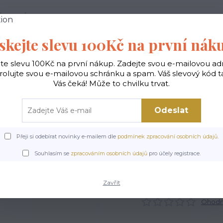
 PODMÍNKY
JAK NAKUPOVAT
KONTAKTY
skejte slevu 100Kč na první nák
Hledat
jte slevu 100Kč na první nákup. Zadejte svou e-mailovou ad
rolujte svou e-mailovou schránku a spam. Váš slevový kód 
Vás čeká! Může to chvilku trvat.
gické
Vaky na záda
Polštáře
Doplňky
Odeslat
Přeji si odebírat novinky e-mailem dle
podmínek zpracování osobních údajů
.
Úvod
Doplňky
Obal na bryle - Look
Souhlasím se
zpracováním osobních údajů
pro účely registrace.
Obal na bryle - Look
Zavřít
Ohodno