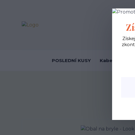
OBCHODNÍ
Zí
Získe
zkont
POSLEDNÍ KUSY
Kabelky ekolo