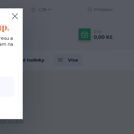
CZK
Přihlášení
up.
0
ks
0,00 Kč
resu a
tam na
Designové holínky
Více
tit produkt