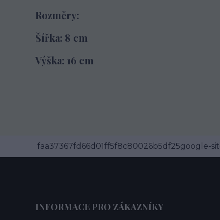
Rozměry:
Šířka: 8 cm
Výška: 16 cm
faa37367fd66d01ff5f8c80026b5df25google-site
INFORMACE PRO ZÁKAZNÍKY