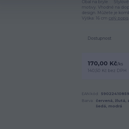
Obal na bryle Stylové 
motivy. Vhodné na dioptr
design. Můžete je komb
Výška: 16 cm
celý popis
Dostupnost
170,00 Kč
/
ks
140,50 Kč
bez DPH
EAN kód:
5902241085
Barva:
červená, žlutá, 
šedá, modrá