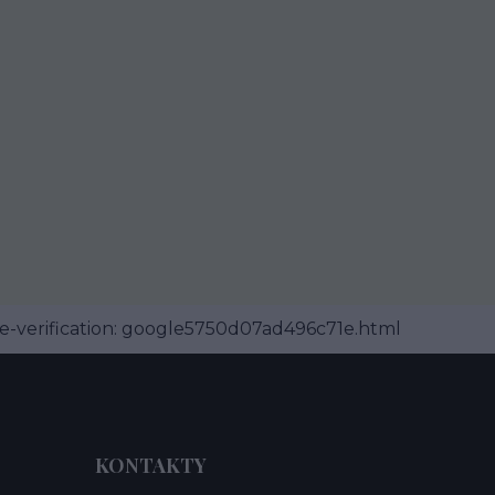
-verification: google5750d07ad496c71e.html
KONTAKTY