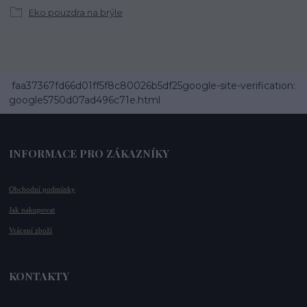
Eko pouzdra na brýle
faa37367fd66d01ff5f8c80026b5df25google-site-verification:
google5750d07ad496c71e.html
INFORMACE PRO ZÁKAZNÍKY
Obchodní podmínky
Jak nakupovat
Vrácení zboží
KONTAKTY