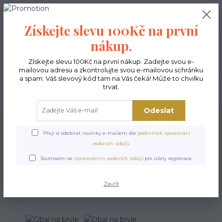
0
ks
CZK
0,00 Kč
Získejte slevu 100Kč na první
nákup.
Menu
Získejte slevu 100Kč na první nákup. Zadejte svou e-
mailovou adresu a zkontrolujte svou e-mailovou schránku
a spam. Váš slevový kód tam na Vás čeká! Může to chvilku
trvat.
Hledat
Odeslat
Úvod
Doplňky
Obal na bryle - Pexeso
Přeji si odebírat novinky e-mailem dle
podmínek zpracování
Obal na bryle - Pexeso
osobních údajů
.
Souhlasím se
zpracováním osobních údajů
pro účely registrace.
Zavřít