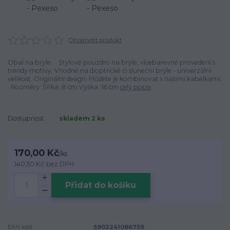
Ohodnotit produkt
Obal na bryle Stylové pouzdro na brýle, vícebarevné provedení s
trendy motivy. Vhodné na dioptrické či sluneční brýle - univerzální
velikost. Originální design. Můžete je kombinovat s našimi kabelkami.
Rozměry: Šířka: 8 cm Výška: 16 cm
celý popis
Dostupnost
skladem 2 ks
170,00 Kč
/
ks
140,50 Kč
bez DPH
Přidat do košíku
EAN kód:
5902241086759