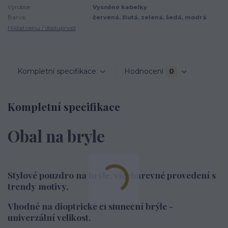
Výrobce:
Vysněné kabelky
Barva:
červená, žlutá, zelená, šedá, modrá
Hlídat cenu / dostupnost
Kompletní specifikace
Hodnocení
0
Kompletní specifikace
Obal na bryle
Stylové pouzdro na brýle, vícebarevné provedení s
trendy motivy.
Vhodné na dioptrické či sluneční brýle -
univerzální velikost.