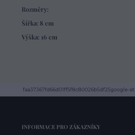
Rozměry:
Šířka: 8 cm
Výška: 16 cm
faa37367fd66d01ff5f8c80026b5df25google-site
INFORMACE PRO ZÁKAZNÍKY