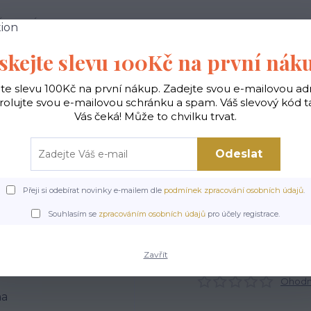
 PODMÍNKY
JAK NAKUPOVAT
KONTAKTY
skejte slevu 100Kč na první nák
Hledat
jte slevu 100Kč na první nákup. Zadejte svou e-mailovou ad
rolujte svou e-mailovou schránku a spam. Váš slevový kód 
Vás čeká! Může to chvilku trvat.
gické
Vaky na záda
Polštáře
Doplňky
Odeslat
Přeji si odebírat novinky e-mailem dle
podmínek zpracování osobních údajů
.
Úvod
Doplňky
Obal na bryle - Ikebana
Souhlasím se
zpracováním osobních údajů
pro účely registrace.
Obal na bryle - Ikebana
Zavřít
Ohodno