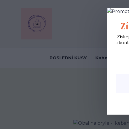
OBCHODNÍ
Zí
Získe
zkont
POSLEDNÍ KUSY
Kabelky ekolo