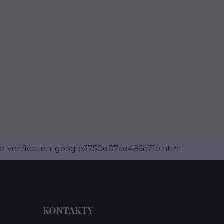
-verification: google5750d07ad496c71e.html
KONTAKTY