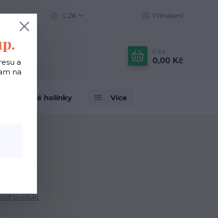
CZK
Přihlášení
up.
0
ks
0,00 Kč
resu a
tam na
Designové holínky
Více
tit produkt