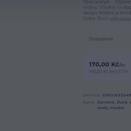
Obal na bryle Stylové 
motivy. Vhodné na dioptr
design. Můžete je komb
Výška: 16 cm
celý popis
Dostupnost
170,00 Kč
/
ks
140,50 Kč
bez DPH
EAN kód:
59031633348
Barva:
červená, žlutá, 
šedá, modrá