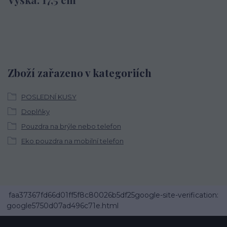
Zboží zařazeno v kategoriích
POSLEDNÍ KUSY
Doplňky
Pouzdra na brýle nebo telefon
Eko pouzdra na mobilní telefon
faa37367fd66d01ff5f8c80026b5df25google-site-verification:
google5750d07ad496c71e.html