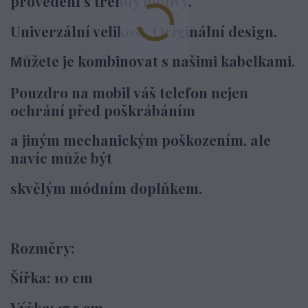
provedení s trendy motivy.
Univerzální velikost. Originální design.
ůžete je kombinovat s našimi kabelkami.
M
Pouzdro na mobil váš telefon nejen
ochrání před poškrábáním
a jiným
mechanickým poškozením,
ale
navíc může být
skvělým módním doplňkem.
Rozměry:
Šířka: 10 cm
Výška: 17,5 cm