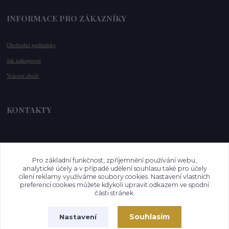
INFORMACE PRO ZÁKAZNÍKY
Obchodní podmínky
Jak nakupovat
Vrácení zboží
KONTAKTY
📞 +420 732 779 508
📧 
info@vysnenekabelky.cz
Pro základní funkčnost, zpříjemnění používání webu,
🌐 
www.vysnenekabelky.cz
analytické účely a v případě udělení souhlasu také pro účely
cílení reklamy využíváme soubory cookies. Nastavení vlastních
preferencí cookies můžete kdykoli upravit odkazem ve spodní
části stránek.
Souhlasím
Nastavení