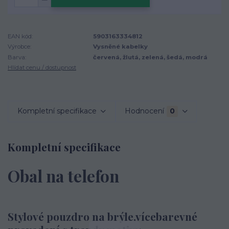
EAN kód:
5903163334812
Výrobce:
Vysněné kabelky
Barva:
červená, žlutá, zelená, šedá, modrá
Hlídat cenu / dostupnost
Kompletní specifikace
Hodnocení
0
Kompletní specifikace
Obal na telefon
Stylové pouzdro na brýle,vícebarevné