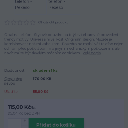
Ohodnotit produkt
Obal na telefon Stylové pouzdro na brýle,vícebarevné provedení s
trendy motivy. Univerzální velikost. Originální design. Můžete je
kombinovat s našimi kabelkami. Pouzdro na mobil váš telefon nejen
ochrání před poškrábáním a jiným mechanickým poškozením, ale
navíc může být skvělým módním doplňkem...
celý popis
Dostupnost
skladem 1 ks
Cena před
170,00 Kč
slevou
Ušetříte
55,00 Kč
115,00 Kč
/
ks
95,04 Kč
bez DPH
Přidat do košíku