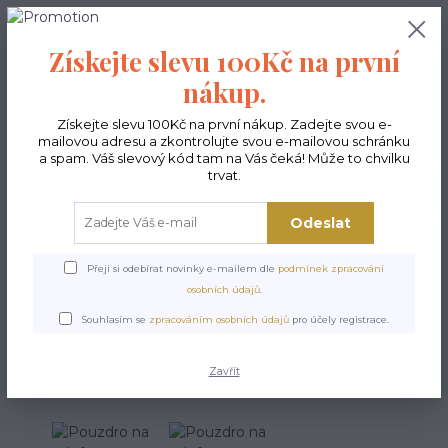
0
ks
CZK
0,00 Kč
Získejte slevu 100Kč na první
nákup.
Menu
Získejte slevu 100Kč na první nákup. Zadejte svou e-
mailovou adresu a zkontrolujte svou e-mailovou schránku
a spam. Váš slevový kód tam na Vás čeká! Může to chvilku
trvat.
Hledat
Odeslat
Úvod
POSLEDNÍ KUSY
Pouzdro na telefon - Pexeso
Přeji si odebírat novinky e-mailem dle
podmínek zpracování
Pouzdro na telefon - Pexeso
osobních údajů
.
Souhlasím se
zpracováním osobních údajů
pro účely registrace.
Akce
Zavřít