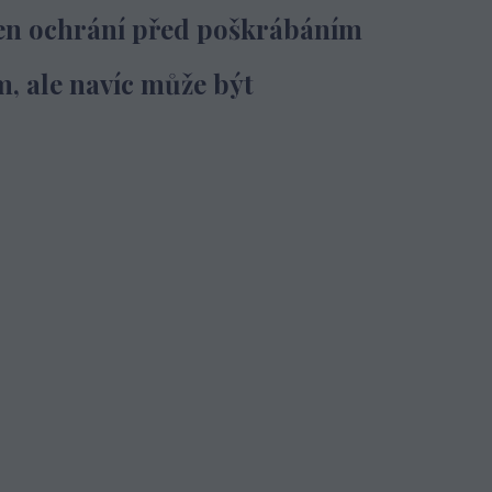
jen ochrání před poškrábáním
m,
ale navíc může být