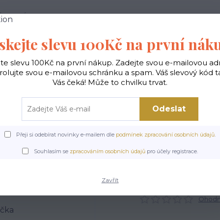
 PODMÍNKY
JAK NAKUPOVAT
KONTAKTY
skejte slevu 100Kč na první nák
Hledat
jte slevu 100Kč na první nákup. Zadejte svou e-mailovou ad
rolujte svou e-mailovou schránku a spam. Váš slevový kód 
Vás čeká! Může to chvilku trvat.
gické
Vaky na záda
Polštáře
Doplňky
Odeslat
Přeji si odebírat novinky e-mailem dle
podmínek zpracování osobních údajů
.
Úvod
POSLEDNÍ KUSY
Pouzdro na telefon - Kočka
Souhlasím se
zpracováním osobních údajů
pro účely registrace.
Pouzdro na telefon - Kočka
Zavřít
Ohodno