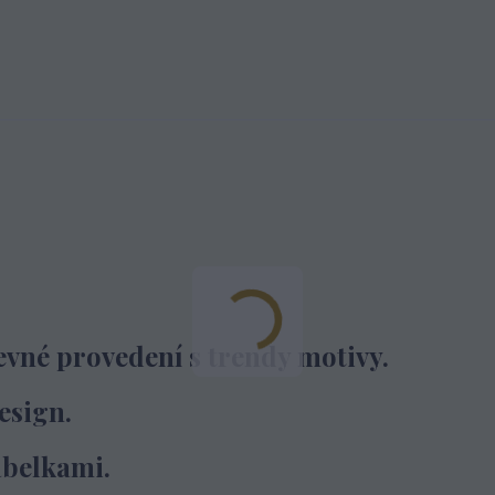
evné provedení s trendy motivy.
esign.
abelkami.