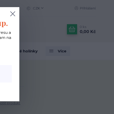
CZK
Přihlášení
up.
0
ks
0,00 Kč
resu a
tam na
Designové holínky
Více
tit produkt