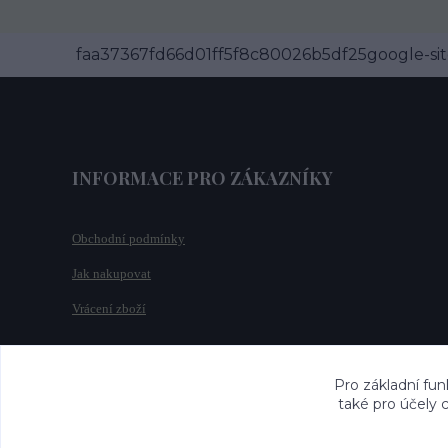
faa37367fd66d01ff5f8c80026b5df25google-site
INFORMACE PRO ZÁKAZNÍKY
Obchodní podmínky
Jak nakupovat
Vrácení zboží
Pro základní fun
také pro účely 