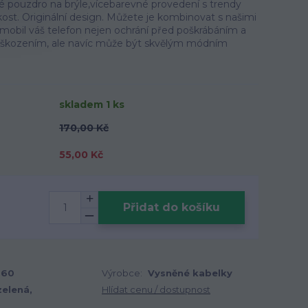
é pouzdro na brýle,vícebarevné provedení s trendy
ikost. Originální design. Můžete je kombinovat s našimi
mobil váš telefon nejen ochrání před poškrábáním a
škozením, ale navíc může být skvělým módním
skladem 1 ks
170,00 Kč
55,00 Kč
Přidat do košíku
260
Výrobce:
Vysněné kabelky
zelená,
Hlídat cenu / dostupnost