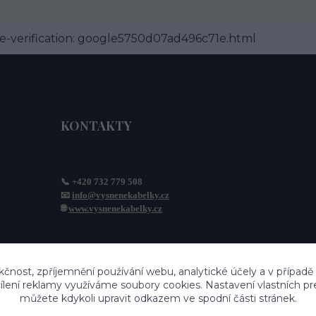
-verification: google5750d07ad496c71e.html
KONTAKTY
📞 +420 732 779 508
📧 
info@vysnenekabelky.cz
🌐 
www.vysnenekabelky.cz
kčnost, zpříjemnění používání webu, analytické účely a v případě
cílení reklamy využíváme soubory cookies. Nastavení vlastních pr
můžete kdykoli upravit odkazem ve spodní části stránek.