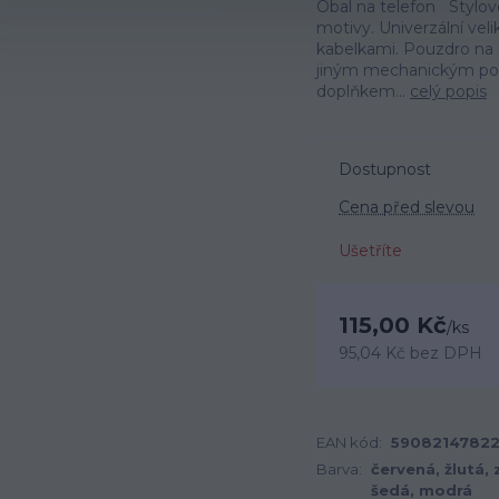
Obal na telefon Stylov
motivy. Univerzální vel
kabelkami. Pouzdro na 
jiným mechanickým po
doplňkem...
celý popis
Dostupnost
Cena před slevou
Ušetříte
115,00 Kč
/
ks
95,04 Kč
bez DPH
EAN kód:
5908214782
Barva:
červená, žlutá, 
šedá, modrá