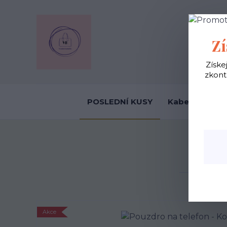
OBCHODNÍ
Zí
Získe
zkont
POSLEDNÍ KUSY
Kabelky ekolo
Akce