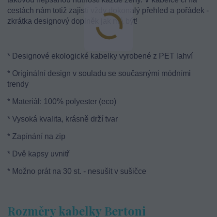
cestách nám totiž zajistí vždy dokonalý přehled a pořádek -
zkrátka designový doplněk jak má být!
* Designové ekologické kabelky vyrobené z PET lahví
* Originální design v souladu se současnými módními
trendy
* Materiál: 100% polyester (eco)
* Vysoká kvalita, krásně drží tvar
* Zapínání na zip
* Dvě kapsy uvnitř
* Možno prát na 30 st. - nesušit v sušičce
Rozměry kabelky Bertoni