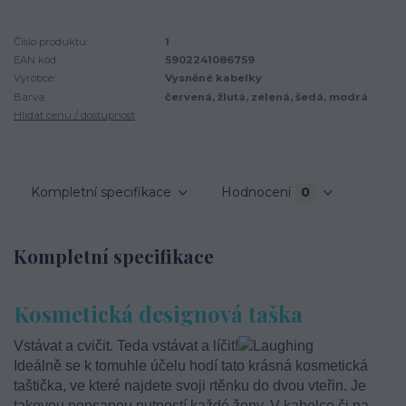
Číslo produktu:
1
EAN kód:
5902241086759
Výrobce:
Vysněné kabelky
Barva:
červená, žlutá, zelená, šedá, modrá
Hlídat cenu / dostupnost
Kompletní specifikace
Hodnocení
0
Kompletní specifikace
Kosmetická designová taška
Vstávat a cvičit. Teda vstávat a líčit!
Ideálně se k tomuhle účelu hodí tato krásná kosmetická
taštička, ve které najdete svoji rtěnku do dvou vteřin. Je
takovou nepsanou nutností každé ženy. V kabelce či na