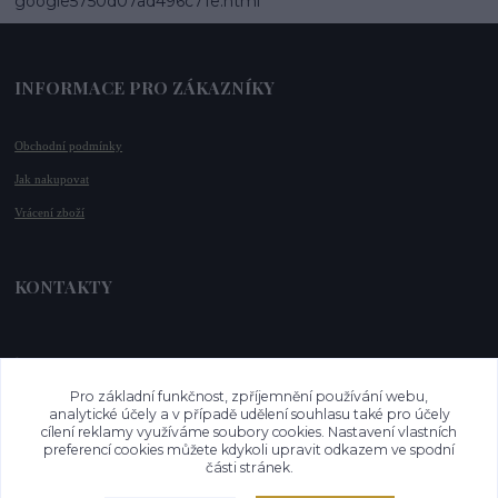
google5750d07ad496c71e.html
INFORMACE PRO ZÁKAZNÍKY
Obchodní podmínky
Jak nakupovat
Vrácení zboží
KONTAKTY
📞 +420 732 779 508
📧 
info@vysnenekabelky.cz
Pro základní funkčnost, zpříjemnění používání webu,
🌐 
www.vysnenekabelky.cz
analytické účely a v případě udělení souhlasu také pro účely
cílení reklamy využíváme soubory cookies. Nastavení vlastních
preferencí cookies můžete kdykoli upravit odkazem ve spodní
části stránek.