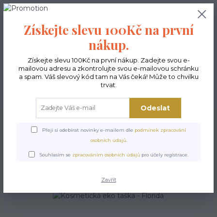
0
ks
CZK
0,00 Kč
Získejte slevu 100Kč na první
nákup.
Menu
Získejte slevu 100Kč na první nákup. Zadejte svou e-
mailovou adresu a zkontrolujte svou e-mailovou schránku
a spam. Váš slevový kód tam na Vás čeká! Může to chvilku
trvat.
Hledat
Odeslat
Úvod
Doplňky
Kosmetické EKO taštičky
Kosmetická eko taška - Florida
Přeji si odebírat novinky e-mailem dle
podmínek zpracování
Kosmetická eko taška -
osobních údajů
.
Florida
Souhlasím se
zpracováním osobních údajů
pro účely registrace.
Zavřít