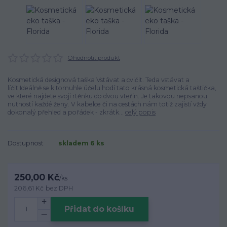
Ohodnotit produkt
Kosmetická designová taška Vstávat a cvičit. Teda vstávat a
líčit!Ideálně se k tomuhle účelu hodí tato krásná kosmetická taštička,
ve které najdete svoji rtěnku do dvou vteřin. Je takovou nepsanou
nutností každé ženy. V kabelce či na cestách nám totiž zajistí vždy
dokonalý přehled a pořádek - zkrátk...
celý popis
Dostupnost
skladem 6 ks
250,00 Kč
/
ks
206,61 Kč
bez DPH
Přidat do košíku