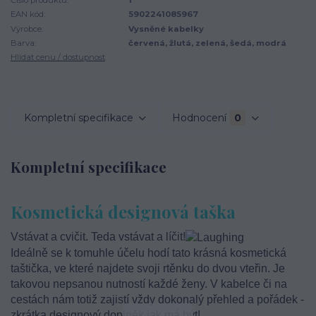
EAN kód:
5902241085967
Výrobce:
Vysněné kabelky
Barva:
červená, žlutá, zelená, šedá, modrá
Hlídat cenu / dostupnost
Kompletní specifikace
Hodnocení
0
Kompletní specifikace
Kosmetická designová taška
Vstávat a cvičit. Teda vstávat a líčit!
Ideálně se k tomuhle účelu hodí tato krásná kosmetická
taštička, ve které najdete svoji rtěnku do dvou vteřin. Je
takovou nepsanou nutností každé ženy. V kabelce či na
cestách nám totiž zajistí vždy dokonalý přehled a pořádek -
zkrátka designový doplněk jak má být!