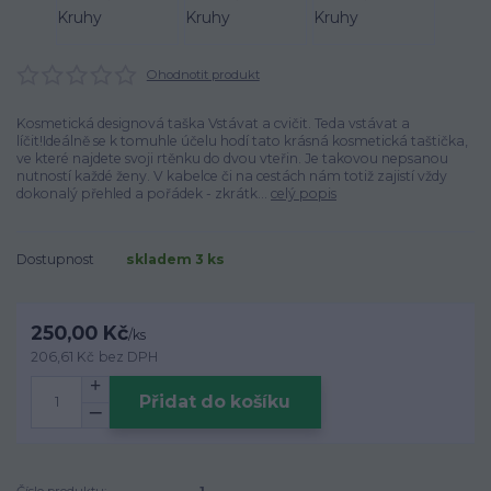
Ohodnotit produkt
Kosmetická designová taška Vstávat a cvičit. Teda vstávat a
líčit!Ideálně se k tomuhle účelu hodí tato krásná kosmetická taštička,
ve které najdete svoji rtěnku do dvou vteřin. Je takovou nepsanou
nutností každé ženy. V kabelce či na cestách nám totiž zajistí vždy
dokonalý přehled a pořádek - zkrátk...
celý popis
Dostupnost
skladem 3 ks
250,00 Kč
/
ks
206,61 Kč
bez DPH
Přidat do košíku
Číslo produktu:
1