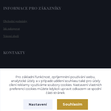
INFORMACE PRO ZÁKAZNÍKY
Obchodní podmínky
Jak nakupovat
Vrácení zboží
KONTAKTY
📞 +420 732 779 508
📧 
info@vysnenekabelky.cz
Pro základní funkčnost, zpříjemnění používání webu,
🌐 
www.vysnenekabelky.cz
analytické účely a v případě udělení souhlasu také pro účely
cílení reklamy využíváme soubory cookies. Nastavení vlastních
preferencí cookies můžete kdykoli upravit odkazem ve spodní
části stránek.
Souhlasím
Nastavení