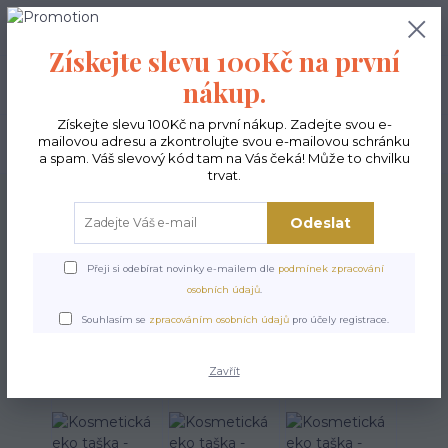
0
ks
CZK
0,00 Kč
Získejte slevu 100Kč na první
nákup.
Menu
Získejte slevu 100Kč na první nákup. Zadejte svou e-
mailovou adresu a zkontrolujte svou e-mailovou schránku
Hledat
a spam. Váš slevový kód tam na Vás čeká! Může to chvilku
trvat.
Úvod
Doplňky
Kosmetické EKO taštičky
Kosmetická eko taška - Kruhy
Odeslat
Kosmetická eko taška -
Kruhy
Přeji si odebírat novinky e-mailem dle
podmínek zpracování
osobních údajů
.
Souhlasím se
zpracováním osobních údajů
pro účely registrace.
Zavřít