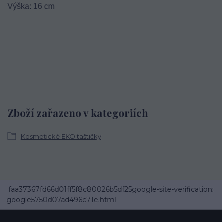
Výška: 16 cm
Zboží zařazeno v kategoriích
Kosmetické EKO taštičky
faa37367fd66d01ff5f8c80026b5df25google-site-verification:
google5750d07ad496c71e.html