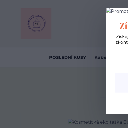
OBCHODNÍ
Zí
Získe
zkont
POSLEDNÍ KUSY
Kabelky ekolo