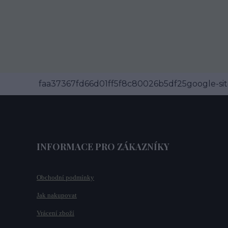
faa37367fd66d01ff5f8c80026b5df25google-site
INFORMACE PRO ZÁKAZNÍKY
Obchodní podmínky
Jak nakupovat
Vrácení zboží