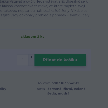
ka Vstávat a cvičit. Teda vstávat a líčit!Ideálně se k
 krásná kosmetická taštička, ve které najdete svoji
 Je takovou nepsanou nutností každé ženy. V kabelce
zajistí vždy dokonalý přehled a pořádek - zkrátk...
celý
skladem 2 ks
Přidat do košíku
EAN kód:
5903163334812
elky
Barva:
červená, žlutá, zelená,
šedá, modrá