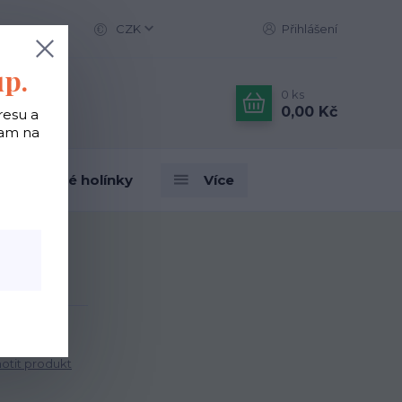
CZK
Přihlášení
up.
0
ks
0,00 Kč
resu a
tam na
Designové holínky
Více
o
tit produkt