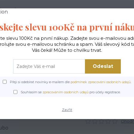
 PODMÍNKY
JAK NAKUPOVAT
KONTAKTY
skejte slevu 100Kč na první nák
Hledat
jte slevu 100Kč na první nákup. Zadejte svou e-mailovou ad
rolujte svou e-mailovou schránku a spam. Váš slevový kód 
Vás čeká! Může to chvilku trvat.
gické
Vaky na záda
Polštáře
Doplňky
Odeslat
Přeji si odebírat novinky e-mailem dle
podmínek zpracování osobních údajů
.
Úvod
Doplňky
Kosmetické EKO taštičky
Kosmetická eko taška Bubo
Souhlasím se
zpracováním osobních údajů
pro účely registrace.
Kosmetická eko taška Bub
Zavřít
Ohodno