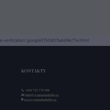
-verification: google5750d07ad496c71e.html
KONTAKTY
📞 +420 732 779 508
📧 
info@vysnenekabelky.cz
🌐 
www.vysnenekabelky.cz