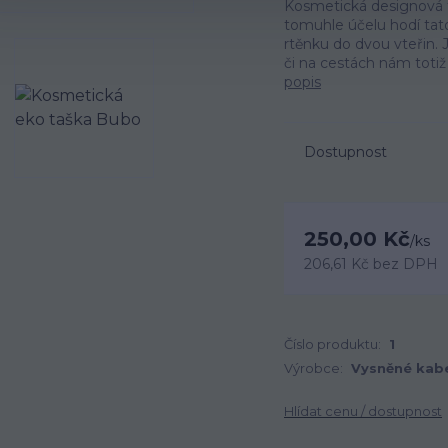
Kosmetická designová taš
tomuhle účelu hodí tato
rtěnku do dvou vteřin.
či na cestách nám totiž 
popis
Dostupnost
250,00 Kč
/
ks
206,61 Kč
bez DPH
Číslo produktu:
1
Výrobce:
Vysněné kab
Hlídat cenu / dostupnost