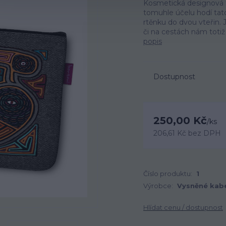
Kosmetická designová taš
tomuhle účelu hodí tato
rtěnku do dvou vteřin.
či na cestách nám totiž 
popis
Dostupnost
250,00 Kč
/
ks
206,61 Kč
bez DPH
Číslo produktu:
1
Výrobce:
Vysněné kab
Hlídat cenu / dostupnost