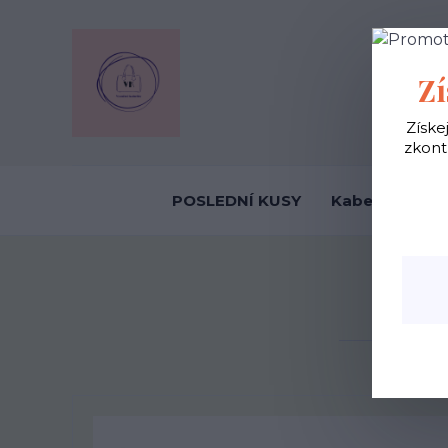
OBCHODNÍ
Zí
Získe
zkont
POSLEDNÍ KUSY
Kabelky ekolo