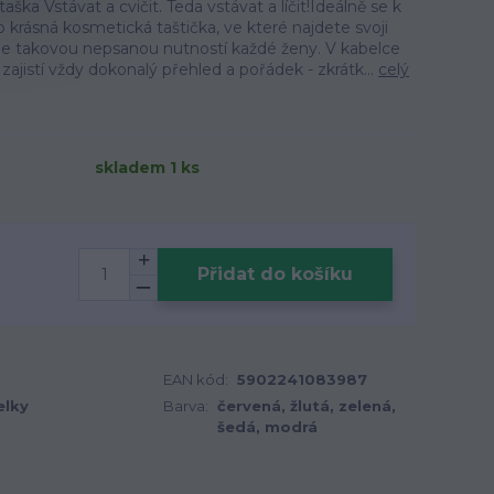
ka Vstávat a cvičit. Teda vstávat a líčit!Ideálně se k
 krásná kosmetická taštička, ve které najdete svoji
 Je takovou nepsanou nutností každé ženy. V kabelce
zajistí vždy dokonalý přehled a pořádek - zkrátk...
celý
skladem 1 ks
Přidat do košíku
EAN kód:
5902241083987
elky
Barva:
červená, žlutá, zelená,
šedá, modrá