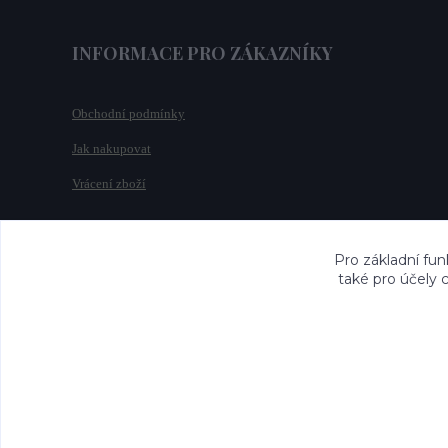
INFORMACE PRO ZÁKAZNÍKY
Obchodní podmínky
Jak nakupovat
Vrácení zboží
Pro základní fun
také pro účely 
faa37367fd66d01ff5f8c80026b5df25