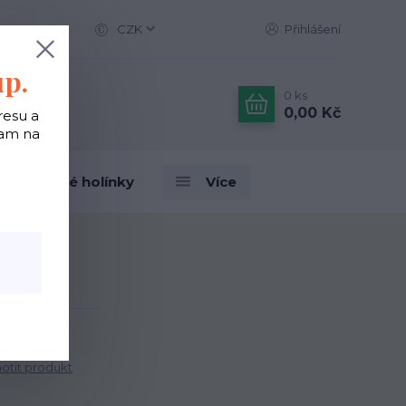
CZK
Přihlášení
up.
0
ks
0,00 Kč
resu a
tam na
Designové holínky
Více
a
a
tit produkt