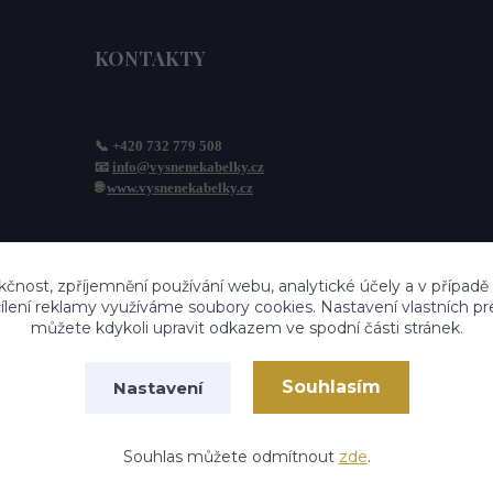
KONTAKTY
📞 +420 732 779 508
📧 
info@vysnenekabelky.cz
🌐 
www.vysnenekabelky.cz
kčnost, zpříjemnění používání webu, analytické účely a v případě
cílení reklamy využíváme soubory cookies. Nastavení vlastních pr
můžete kdykoli upravit odkazem ve spodní části stránek.
Souhlasím
Nastavení
Vytvořeno na
Eshop-rychle.cz
Souhlas můžete odmítnout
zde
.