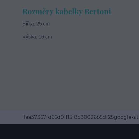
Rozměry kabelky Bertoni
Šířka: 25 cm
Výška: 16 cm
faa37367fd66d01ff5f8c80026b5df25google-site