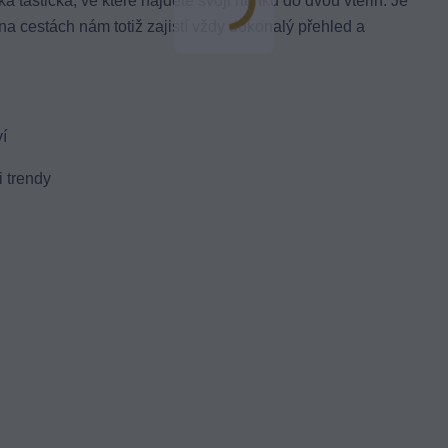
 taštička, ve které najdete svoji rtěnku do dvou vteřin. Je
a cestách nám totiž zajistí vždy dokonalý přehled a
í
 trendy