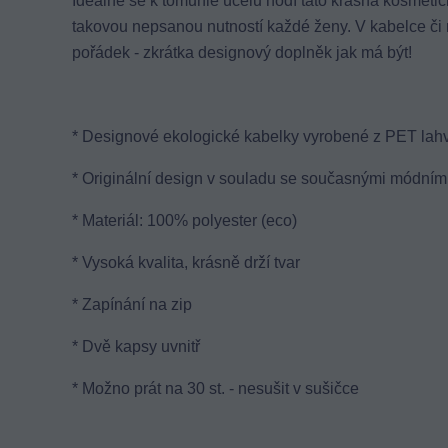
Ideálně se k tomuhle účelu hodí tato krásná kosmetická
takovou nepsanou nutností každé ženy. V kabelce či n
pořádek - zkrátka designový doplněk jak má být!
* Designové ekologické kabelky vyrobené z PET lahv
* Originální design v souladu se současnými módními
* Materiál: 100% polyester (eco)
* Vysoká kvalita, krásně drží tvar
* Zapínání na zip
* Dvě kapsy uvnitř
* Možno prát na 30 st. - nesušit v sušičce