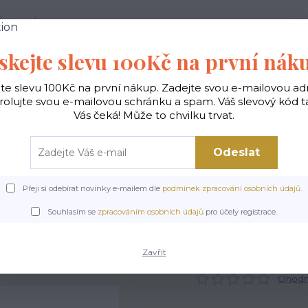
 PODMÍNKY
JAK NAKUPOVAT
KONTAKTY
skejte slevu 100Kč na první nák
Hledat
jte slevu 100Kč na první nákup. Zadejte svou e-mailovou ad
rolujte svou e-mailovou schránku a spam. Váš slevový kód 
Vás čeká! Může to chvilku trvat.
gické
Vaky na záda
Polštáře
Doplňky
Odeslat
Přeji si odebírat novinky e-mailem dle
podmínek zpracování osobních údajů
.
Úvod
Doplňky
Kosmetické EKO taštičky
Kosmetická eko taška - Keň
Souhlasím se
zpracováním osobních údajů
pro účely registrace.
Kosmetická eko taška - Keň
Zavřít
Ohodno