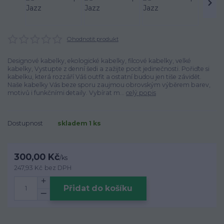
Ohodnotit produkt
Designové kabelky, ekologické kabelky, filcové kabelky, velké
kabelky, Vystupte z denní šedi a zažijte pocit jedinečnosti. Pořiďte si
kabelku, která rozzáří Váš outfit a ostatní budou jen tiše závidět.
Naše kabelky Vás beze sporu zaujmou obrovským výběrem barev,
motivů i funkčními detaily. Vybírat m...
celý popis
Dostupnost
skladem 1 ks
300,00 Kč
/
ks
247,93 Kč
bez DPH
Přidat do košíku