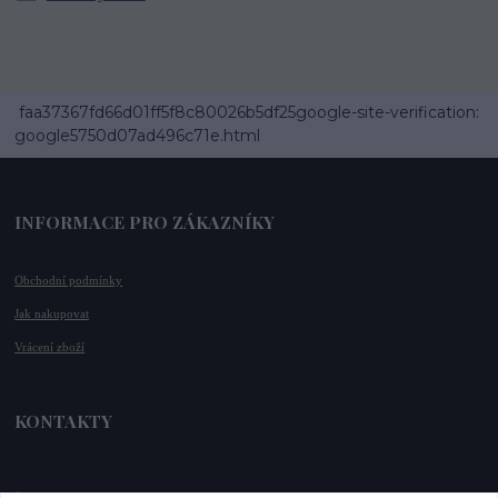
faa37367fd66d01ff5f8c80026b5df25google-site-verification:
google5750d07ad496c71e.html
INFORMACE PRO ZÁKAZNÍKY
Obchodní podmínky
Jak nakupovat
Vrácení zboží
KONTAKTY
📞 +420 732 779 508