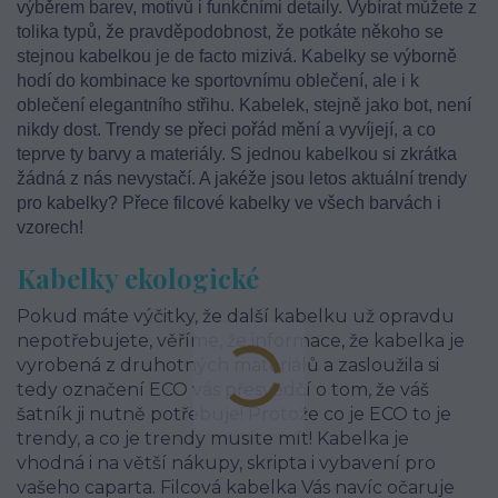
výběrem barev, motivů i funkčními detaily. Vybírat můžete z
tolika typů, že pravděpodobnost, že potkáte někoho se
stejnou kabelkou je de facto mizivá. Kabelky se výborně
hodí do kombinace ke sportovnímu oblečení, ale i k
oblečení elegantního střihu. Kabelek, stejně jako bot, není
nikdy dost. Trendy se přeci pořád mění a vyvíjejí, a co
teprve ty barvy a materiály. S jednou kabelkou si zkrátka
žádná z nás nevystačí. A jakéže jsou letos aktuální trendy
pro kabelky? Přece filcové kabelky ve všech barvách i
vzorech!
Kabelky ekologické
Pokud máte výčitky, že další kabelku už opravdu
nepotřebujete, věříme, že informace, že kabelka je
vyrobená z druhotných materiálů a zasloužila si
tedy označení ECO vás přesvědčí o tom, že váš
šatník ji nutně potřebuje! Protože co je ECO to je
trendy, a co je trendy musíte mít! Kabelka je
vhodná i na větší nákupy, skripta i vybavení pro
vašeho caparta. Filcová kabelka Vás navíc očaruje