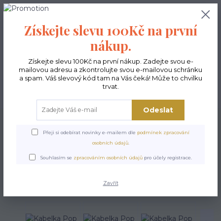
0
ks
CZK
0,00 Kč
Získejte slevu 100Kč na první
nákup.
Menu
Získejte slevu 100Kč na první nákup. Zadejte svou e-
mailovou adresu a zkontrolujte svou e-mailovou schránku
a spam. Váš slevový kód tam na Vás čeká! Může to chvilku
trvat.
Hledat
Odeslat
Úvod
Kabelky ekologické
Kabelky malé
Kabelka Pop Jazz
Přeji si odebírat novinky e-mailem dle
podmínek zpracování
Kabelka Pop Jazz
osobních údajů
.
Souhlasím se
zpracováním osobních údajů
pro účely registrace.
Zavřít