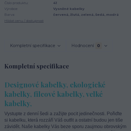
Číslo produktu:
41
Výrobce:
Vysněné kabelky
Barva:
červená, žlutá, zelená, šedá, modrá
Hlídat cenu / dostupnost
Kompletní specifikace
Hodnocení
0
Kompletní specifikace
Designové kabelky, ekologické
kabelky, filcové kabelky, velké
kabelky,
Vystupte z denní šedi a zažijte pocit jedinečnosti. Pořiďte
si kabelku, která rozzáří Váš outfit a ostatní budou jen tiše
závidět. Naše kabelky Vás beze sporu zaujmou obrovským