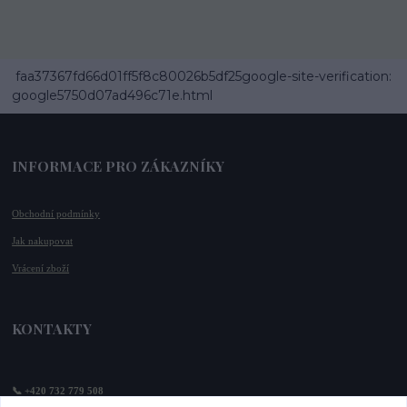
faa37367fd66d01ff5f8c80026b5df25google-site-verification:
google5750d07ad496c71e.html
INFORMACE PRO ZÁKAZNÍKY
Obchodní podmínky
Jak nakupovat
Vrácení zboží
KONTAKTY
📞 +420 732 779 508
📧 
info@vysnenekabelky.cz