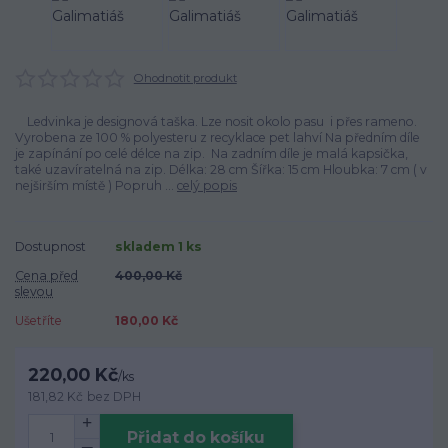
Ohodnotit produkt
Ledvinka je designová taška. Lze nosit okolo pasu i přes rameno.
Vyrobena ze 100 % polyesteru z recyklace pet lahví Na předním díle
je zapínání po celé délce na zip. Na zadním díle je malá kapsička,
také uzavíratelná na zip. Délka: 28 cm Šířka: 15 cm Hloubka: 7 cm ( v
nejširším místě ) Popruh ...
celý popis
Dostupnost
skladem 1 ks
Cena před
400,00 Kč
slevou
Ušetříte
180,00 Kč
220,00 Kč
/
ks
181,82 Kč
bez DPH
Přidat do košíku