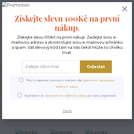
0
ks
CZK
0,00 Kč
Získejte slevu 100Kč na první
nákup.
Menu
Získejte slevu 100Kč na první nákup. Zadejte svou e-
mailovou adresu a zkontrolujte svou e-mailovou schránku
a spam. Váš slevový kód tam na Vás čeká! Může to chvilku
trvat.
Hledat
Odeslat
Úvod
POSLEDNÍ KUSY
ledvinka - Galimatiáš
Přeji si odebírat novinky e-mailem dle
podmínek zpracování
ledvinka - Galimatiáš
osobních údajů
.
Souhlasím se
zpracováním osobních údajů
pro účely registrace.
Akce
Zavřít