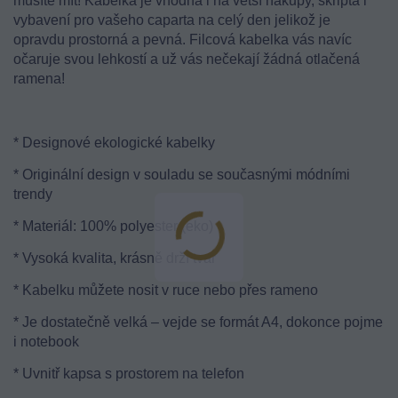
musíte mít! Kabelka je vhodná i na větší nákupy, skripta i
vybavení pro vašeho caparta na celý den jelikož je
opravdu prostorná a pevná. Filcová kabelka vás navíc
očaruje svou lehkostí a už vás nečekají žádná otlačená
ramena!
* Designové ekologické kabelky
* Originální design v souladu se současnými módními
trendy
* Materiál: 100% polyester (eko)
* Vysoká kvalita, krásně drží tvar
* Kabelku můžete nosit v ruce nebo přes rameno
* Je dostatečně velká – vejde se formát A4, dokonce pojme
i notebook
* Uvnitř kapsa s prostorem na telefon