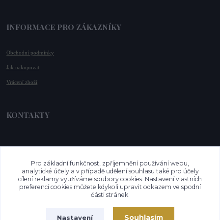
INFORMACE PRO ZÁKAZNÍKY
Obchodní podmínky
Jak nakupovat
Vrácení zboží
KONTAKTY
📞 +420 732 779 508
📧 
info@vysnenekabelky.cz
Pro základní funkčnost, zpříjemnění používání webu,
🌐 
www.vysnenekabelky.cz
analytické účely a v případě udělení souhlasu také pro účely
cílení reklamy využíváme soubory cookies. Nastavení vlastních
preferencí cookies můžete kdykoli upravit odkazem ve spodní
části stránek.
Souhlasím
Nastavení