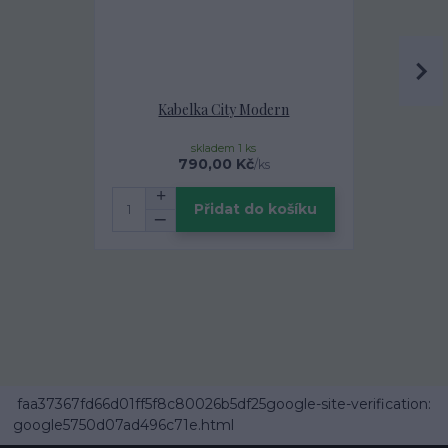
Kabelka City Modern
Designová 
Za
skladem 1 ks
160,00 Kč
790,00 Kč
/
ks
Přidat do košíku
faa37367fd66d01ff5f8c80026b5df25google-site-verification:
google5750d07ad496c71e.html