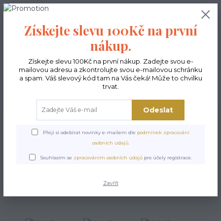
0
ks
CZK
0,00 Kč
Získejte slevu 100Kč na první
nákup.
Menu
Získejte slevu 100Kč na první nákup. Zadejte svou e-
mailovou adresu a zkontrolujte svou e-mailovou schránku
a spam. Váš slevový kód tam na Vás čeká! Může to chvilku
trvat.
Hledat
Odeslat
Úvod
Kabelky ekologické
Kabelky velké
Kabelky vyšívané velké
Kabelka Piknik - ornament
Přeji si odebírat novinky e-mailem dle
podmínek zpracování
osobních údajů
.
Kabelka Piknik - ornament
Souhlasím se
zpracováním osobních údajů
pro účely registrace.
Zavřít