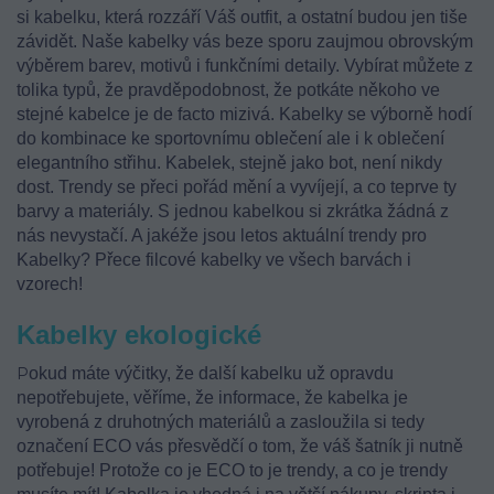
si kabelku, která rozzáří Váš outfit, a ostatní budou jen tiše
závidět. Naše kabelky vás beze sporu zaujmou obrovským
výběrem barev, motivů i funkčními detaily. Vybírat můžete z
tolika typů, že pravděpodobnost, že potkáte někoho ve
stejné kabelce je de facto mizivá. Kabelky se výborně hodí
do kombinace ke sportovnímu oblečení ale i k oblečení
elegantního střihu. Kabelek, stejně jako bot, není nikdy
dost. Trendy se přeci pořád mění a vyvíjejí, a co teprve ty
barvy a materiály. S jednou kabelkou si zkrátka žádná z
nás nevystačí. A jakéže jsou letos aktuální trendy pro
Kabelky? Přece filcové kabelky ve všech barvách i
vzorech!
Kabelky ekologické
P
okud máte výčitky, že další kabelku už opravdu
nepotřebujete, věříme, že informace, že kabelka je
vyrobená z druhotných materiálů a zasloužila si tedy
označení ECO vás přesvědčí o tom, že váš šatník ji nutně
potřebuje! Protože co je ECO to je trendy, a co je trendy