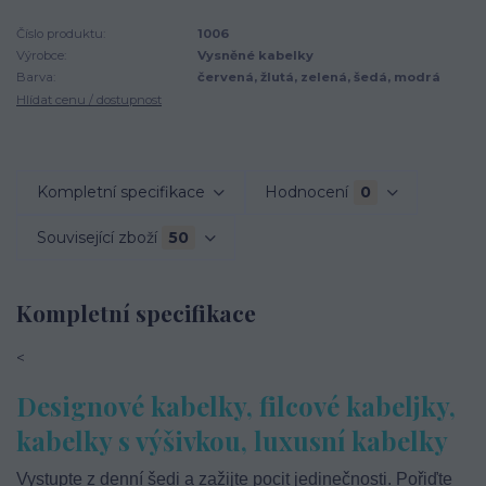
Číslo produktu:
1006
Výrobce:
Vysněné kabelky
Barva:
červená, žlutá, zelená, šedá, modrá
Hlídat cenu / dostupnost
Kompletní specifikace
Hodnocení
0
Související zboží
50
Kompletní specifikace
<
Designové kabelky, filcové kabeljky,
kabelky s výšivkou, luxusní kabelky
Vystupte z denní šedi a zažijte pocit jedinečnosti. Pořiďte