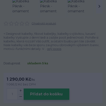
Ohodnotit produkt
< Designové kabelky, filcové kabeljky, kabelky s výšivkou, luxusní
kabelky Vystupte z denní šedi a zažijte pocit jedinečnosti. Pořiďte si
kabelku, která rozzáří Váš outfit, a ostatní budou jen tiše závidět.
Naše kabelky vás beze sporu zaujmou obrovským výběrem barev,
motivů i funkčními detaily. V...
celý popis
Dostupnost
skladem 5 ks
1 290,00 Kč
/
ks
1 066,12 Kč
bez DPH
Přidat do košíku