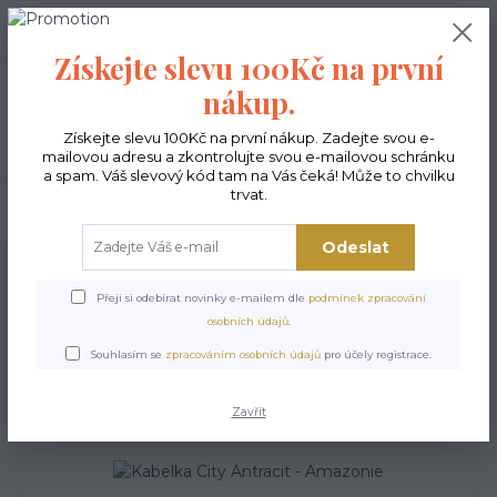
0
ks
CZK
0,00 Kč
Získejte slevu 100Kč na první
nákup.
Menu
Získejte slevu 100Kč na první nákup. Zadejte svou e-
mailovou adresu a zkontrolujte svou e-mailovou schránku
a spam. Váš slevový kód tam na Vás čeká! Může to chvilku
trvat.
Hledat
Odeslat
Úvod
Kabelky ekologické
Kabelky velké
Kabelky City antracit
Kabelka
City Antracit - Amazonie
Přeji si odebírat novinky e-mailem dle
podmínek zpracování
osobních údajů
.
Kabelka City Antracit -
Souhlasím se
zpracováním osobních údajů
pro účely registrace.
Amazonie
Zavřít