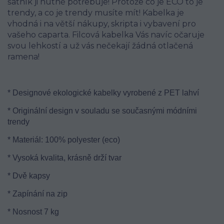
šatník ji nutně potřebuje! Protože co je ECO to je
trendy, a co je trendy musíte mít! Kabelka je
vhodná i na větší nákupy, skripta i vybavení pro
vašeho caparta. Filcová kabelka Vás navíc očaruje
svou lehkostí a už vás nečekají žádná otlačená
ramena!
* Designové ekologické kabelky vyrobené z PET lahví
* Originální design v souladu se současnými módními
trendy
* Materiál: 100% polyester (eco)
* Vysoká kvalita, krásně drží tvar
* Dvě kapsy
* Zapínání na zip
* Nosnost 7 kg