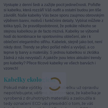
Vystupte z denní šedi a zažijte pocit jedinečnosti. Pořiďte
si kabelku, která rozzáří Váš outfit a ostatní budou jen tiše
závidět. Naše kabelky Vás beze sporu zaujmou obrovským
výběrem barev, motivů i funkčními detaily. Vybírat můžete z
tolika typů, že pravděpodobnost, že potkáte někoho se
stejnou kabelkou je de facto mizivá. Kabelky se výborně
hodí do kombinace ke sportovnímu oblečení, ale i k
oblečení elegantního střihu. Kabelek, stejně jako bot, není
nikdy dost. Trendy se přeci pořád mění a vyvíjejí, a co
teprve ty barvy a materiály. S jednou kabelkou si zkrátka
žádná z nás nevystačí. A jakéže jsou letos aktuální trendy
pro kabelky? Přece filcové kabelky ve všech barvách i
vzorech!
Kabelky ekologické
Pokud máte výčitky, že další kabelku už opravdu
nepotřebujete, věříme, že informace, že kabelka je
vyrobená z druhotných materiálů a zasloužila si
tedy označení ECO vás přesvědčí o tom, že váš