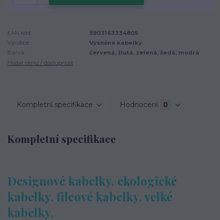
EAN kód:
5903163334805
Výrobce:
Vysněné kabelky
Barva:
červená, žlutá, zelená, šedá, modrá
Hlídat cenu / dostupnost
Kompletní specifikace
Hodnocení
0
Kompletní specifikace
Designové kabelky, ekologické
kabelky, filcové kabelky, velké
kabelky,