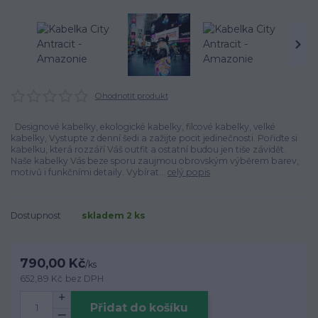
Ohodnotit produkt
Designové kabelky, ekologické kabelky, filcové kabelky, velké
kabelky, Vystupte z denní šedi a zažijte pocit jedinečnosti. Pořiďte si
kabelku, která rozzáří Váš outfit a ostatní budou jen tiše závidět.
Naše kabelky Vás beze sporu zaujmou obrovským výběrem barev,
motivů i funkčními detaily. Vybírat...
celý popis
Dostupnost
skladem 2 ks
790,00 Kč
/
ks
652,89 Kč
bez DPH
Přidat do košíku