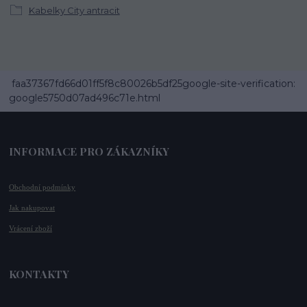
Kabelky City antracit
faa37367fd66d01ff5f8c80026b5df25google-site-verification:
google5750d07ad496c71e.html
INFORMACE PRO ZÁKAZNÍKY
Obchodní podmínky
Jak nakupovat
Vrácení zboží
KONTAKTY