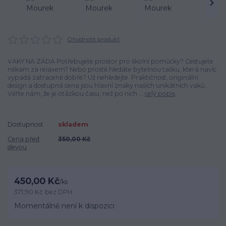
Ohodnotit produkt
VAKY NA ZÁDA Potřebujete prostor pro školní pomůcky? Cestujete
někam za relaxem? Nebo prostě hledáte bytelnou tašku, která navíc
vypadá zatraceně dobře? Už nehledejte. Praktičnost, originální
design a dostupná cena jsou hlavní znaky naších unikátních vaků.
Věřte nám, že je otázkou času, než po nich ...
celý popis
Dostupnost
skladem
Cena před
350,00 Kč
slevou
450,00 Kč
/
ks
371,90 Kč
bez DPH
Momentálně není k dispozici