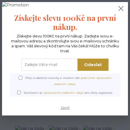
0
ks
CZK
0,00 Kč
Získejte slevu 100Kč na první
nákup.
Menu
Získejte slevu 100Kč na první nákup. Zadejte svou e-
mailovou adresu a zkontrolujte svou e-mailovou schránku
a spam. Váš slevový kód tam na Vás čeká! Může to chvilku
trvat.
Hledat
Odeslat
Úvod
Vaky na záda
Vak na záda - Mourek
Přeji si odebírat novinky e-mailem dle
podmínek zpracování
Vak na záda - Mourek
osobních údajů
.
Souhlasím se
zpracováním osobních údajů
pro účely registrace.
Zavřít