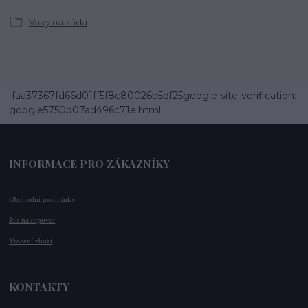
Vaky na záda
faa37367fd66d01ff5f8c80026b5df25google-site-verification:
google5750d07ad496c71e.html
INFORMACE PRO ZÁKAZNÍKY
Obchodní podmínky
Jak nakupovat
Vrácení zboží
KONTAKTY