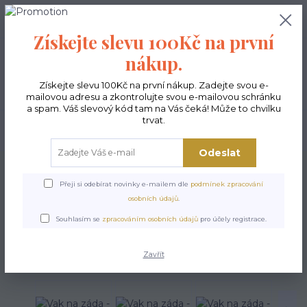
0
ks
CZK
0,00 Kč
Získejte slevu 100Kč na první
nákup.
Menu
Získejte slevu 100Kč na první nákup. Zadejte svou e-
mailovou adresu a zkontrolujte svou e-mailovou schránku
a spam. Váš slevový kód tam na Vás čeká! Může to chvilku
trvat.
Hledat
Odeslat
Úvod
Vaky na záda
Vak na záda - Matrjošky
Přeji si odebírat novinky e-mailem dle
podmínek zpracování
Vak na záda - Matrjošky
osobních údajů
.
Souhlasím se
zpracováním osobních údajů
pro účely registrace.
Zavřít