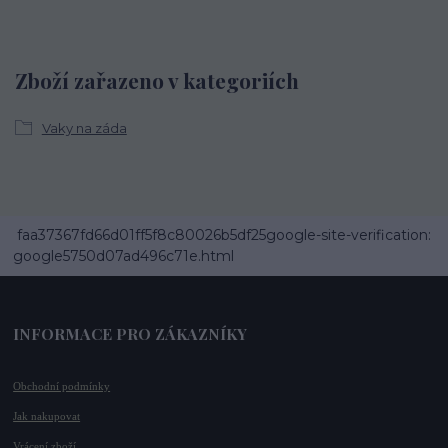
Zboží zařazeno v kategoriích
Vaky na záda
faa37367fd66d01ff5f8c80026b5df25google-site-verification:
google5750d07ad496c71e.html
INFORMACE PRO ZÁKAZNÍKY
Obchodní podmínky
Jak nakupovat
Vrácení zboží