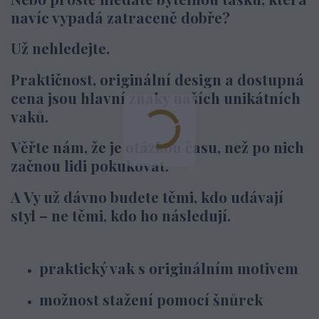
navíc vypadá zatraceně dobře?
Už nehledejte.
Praktičnost, originální design a dostupná
cena jsou hlavní znaky naších unikátních
vaků.
Věřte nám, že je otázkou času, než po nich
začnou lidi pokukovat.
A Vy už dávno budete těmi, kdo udávají
styl – ne těmi, kdo ho následují.
praktický vak s originálním motivem
možnost stažení pomocí šnůrek