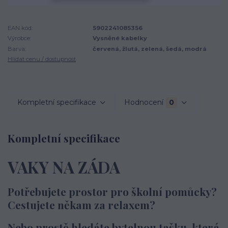
EAN kód:
5902241085356
Výrobce:
Vysněné kabelky
Barva:
červená, žlutá, zelená, šedá, modrá
Hlídat cenu / dostupnost
Kompletní specifikace
Hodnocení
0
Kompletní specifikace
VAKY NA ZÁDA
Potřebujete prostor pro školní pomůcky?
Cestujete někam za relaxem?
Nebo prostě hledáte bytelnou tašku, která