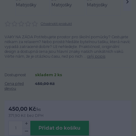
Ohodnotit produkt
VAKY NA ZÁDA Potřebujete prostor pro školní pomůcky? Cestujete
někam za relaxem? Nebo prostě hledáte bytelnou tašku, která navíc
vypadá zatraceně dobře? Už nehledejte. Praktičnost, originální
design a dostupná cena jsou hlavní znaky naších unikátních vaků.
Věřte nám, že je otázkou času, než po nich ...
celý popis
Dostupnost
skladem 2 ks
Cena před
450,00 Kč
slevou
450,00 Kč
/
ks
371,90 Kč
bez DPH
Přidat do košíku