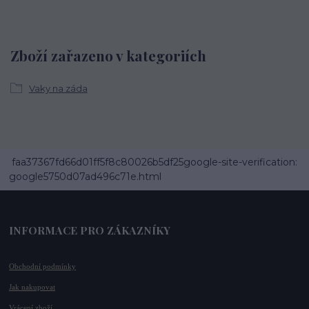
Zboží zařazeno v kategoriích
Vaky na záda
faa37367fd66d01ff5f8c80026b5df25google-site-verification:
google5750d07ad496c71e.html
INFORMACE PRO ZÁKAZNÍKY
Obchodní podmínky
Jak nakupovat
Vrácení zboží