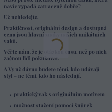
navíc vypadá zatraceně dobře?
Už nehledejte.
Praktičnost, originální design a dostupná
cena jsou hlavní znaky naších unikátních
vaků.
Věřte nám, že je otázkou času, než po nich
začnou lidi pokukovat.
A Vy už dávno budete těmi, kdo udávají
styl – ne těmi, kdo ho následují.
praktický vak s originálním motivem
možnost stažení pomocí šnůrek