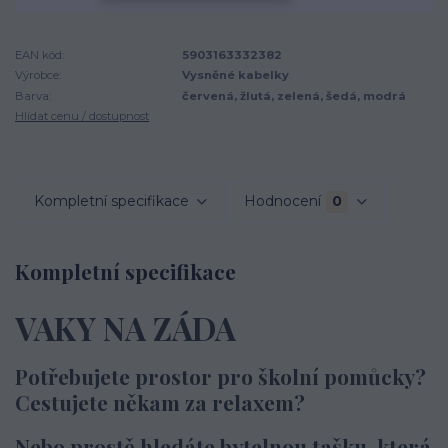
EAN kód:
5903163332382
Výrobce:
Vysněné kabelky
Barva:
červená, žlutá, zelená, šedá, modrá
Hlídat cenu / dostupnost
Kompletní specifikace
Hodnocení
0
Kompletní specifikace
VAKY NA ZÁDA
Potřebujete prostor pro školní pomůcky?
Cestujete někam za relaxem?
Nebo prostě hledáte bytelnou tašku, která