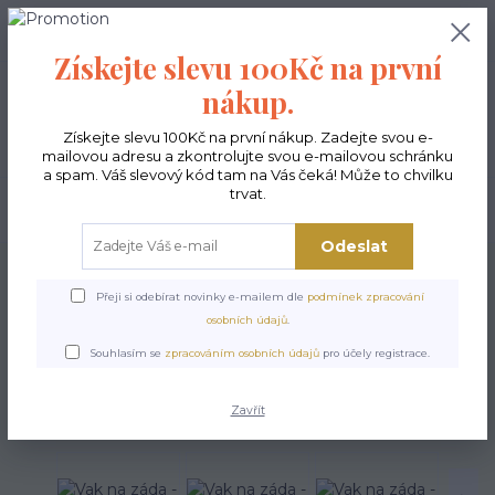
0
ks
CZK
0,00 Kč
Získejte slevu 100Kč na první
nákup.
Menu
Získejte slevu 100Kč na první nákup. Zadejte svou e-
mailovou adresu a zkontrolujte svou e-mailovou schránku
a spam. Váš slevový kód tam na Vás čeká! Může to chvilku
trvat.
Hledat
Odeslat
Úvod
Vaky na záda
Vak na záda - Love cats
Přeji si odebírat novinky e-mailem dle
podmínek zpracování
Vak na záda - Love cats
osobních údajů
.
Souhlasím se
zpracováním osobních údajů
pro účely registrace.
Zavřít