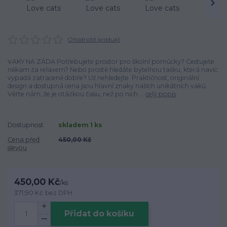
Ohodnotit produkt
VAKY NA ZÁDA Potřebujete prostor pro školní pomůcky? Cestujete
někam za relaxem? Nebo prostě hledáte bytelnou tašku, která navíc
vypadá zatraceně dobře? Už nehledejte. Praktičnost, originální
design a dostupná cena jsou hlavní znaky naších unikátních vaků.
Věřte nám, že je otázkou času, než po nich ...
celý popis
Dostupnost
skladem 1 ks
Cena před
450,00 Kč
slevou
450,00 Kč
/
ks
371,90 Kč
bez DPH
Přidat do košíku