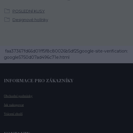
POSLEDNÍ KUSY
Designové holínky
faa37367fd66d01ff5f8c80026b5df25google-site-verification:
google5750d07ad496c71e.html
INFORMACE PRO ZÁKAZNÍKY
Obchodní podmínky
Jak nakupovat
Vrácení zboží