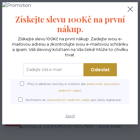
0
ks
CZK
0,00 Kč
Získejte slevu 100Kč na první
nákup.
Menu
Získejte slevu 100Kč na první nákup. Zadejte svou e-
mailovou adresu a zkontrolujte svou e-mailovou schránku
a spam. Váš slevový kód tam na Vás čeká! Může to chvilku
trvat.
Hledat
Odeslat
Úvod
POSLEDNÍ KUSY
VESELÉ DESIGNOVÉ HOLÍNKY - Sova šedá
Přeji si odebírat novinky e-mailem dle
podmínek zpracování
VESELÉ DESIGNOVÉ
osobních údajů
.
HOLÍNKY - Sova šedá
Souhlasím se
zpracováním osobních údajů
pro účely registrace.
Zavřít
Akce