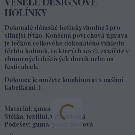
VESELÉ DESIGNOVÉ
HOLÍNKY
Dokonalé dámské holínky vhodné i pro
silnější lýtko. Konečná povrchová úprava
je tečkou celkového dokonalého vzhledu
těchto holínek, ve kterých 100% zazáříte v
chmurných deštivých dnech nebo na
festivalech.
Dokonce je můžete kombinovat s našimi
kabelkami :) .
Materiál: guma
Stélka: textilní, vyjímatelná
Podešev: guma, protiskluzová