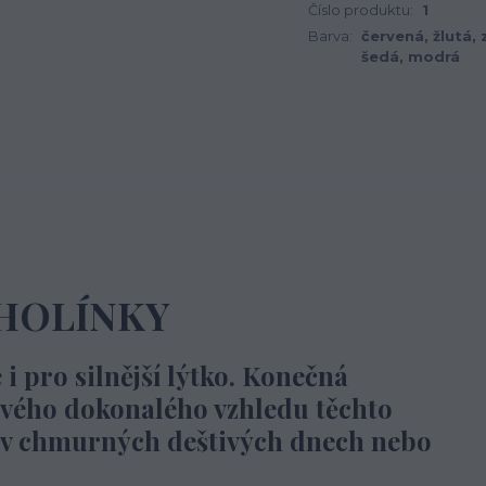
Číslo produktu:
1
Barva:
červená, žlutá, 
šedá, modrá
 HOLÍNKY
 pro silnější lýtko. Konečná
ového dokonalého vzhledu těchto
e v chmurných deštivých dnech nebo