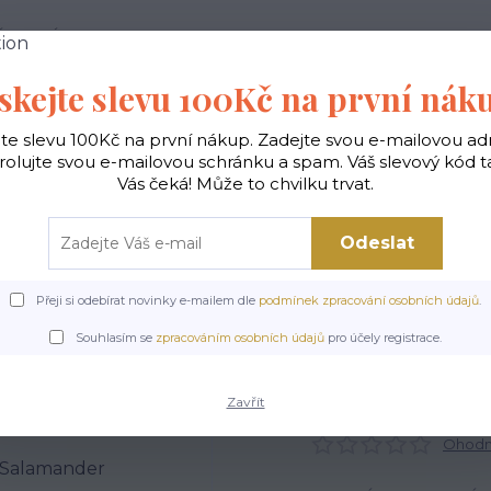
 PODMÍNKY
JAK NAKUPOVAT
KONTAKTY
skejte slevu 100Kč na první nák
Hledat
jte slevu 100Kč na první nákup. Zadejte svou e-mailovou ad
rolujte svou e-mailovou schránku a spam. Váš slevový kód 
Vás čeká! Může to chvilku trvat.
gické
Vaky na záda
Polštáře
Doplňky
Odeslat
Přeji si odebírat novinky e-mailem dle
podmínek zpracování osobních údajů
.
Úvod
POSLEDNÍ KUSY
VESELÉ DESIGNOVÉ HOLÍNKY - Salamander
Souhlasím se
zpracováním osobních údajů
pro účely registrace.
DESIGNOVÉ HOLÍNKY - Sa
Zavřít
Ohodno