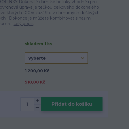
ÍNKY Dokonalé dámské holínky vhodné i pro
á povrchová úprava je tečkou celkového dokonalého
, ve kterých 100% zazáříte v chmurných deštivých
lech. Dokonce je můžete kombinovat s našimi
 guma...
celý popis
skladem 1 ks
1 200,00 Kč
510,00 Kč
Přidat do košíku