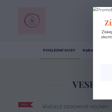
OBCHODNÍ
Zí
Získe
zkont
POSLEDNÍ KUSY
Kabelky ekolo
VESELÉ 
Akce