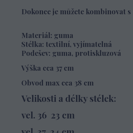
Dokonce je můžete kombinovat s n
Materiál: guma
Stélka: textilní, vyjímatelná
Podešev: guma, protiskluzová
Výška cca 37 cm
Obvod max cca 38 cm
Velikosti a délky stélek:
vel. 36 23 cm
vel. 37 24 cm