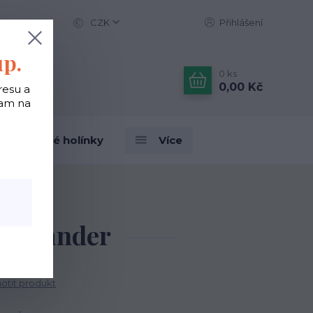
CZK
Přihlášení
up.
0
ks
0,00 Kč
resu a
tam na
Designové holínky
Více
lamander
tit produkt