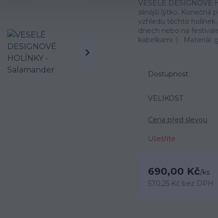
VESELÉ DESIGNOVÉ HOL
silnější lýtko. Konečn
vzhledu těchto holínek
dnech nebo na festiva
kabelkami :) . Materiál:
Dostupnost
VELIKOST
Cena před slevou
Ušetříte
690,00 Kč
/
ks
570,25 Kč
bez DPH