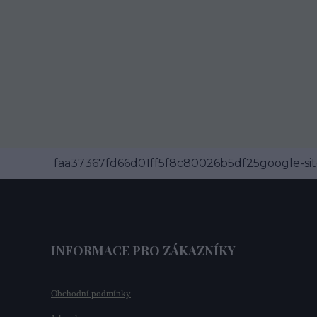
faa37367fd66d01ff5f8c80026b5df25google-site
INFORMACE PRO ZÁKAZNÍKY
Obchodní podmínky