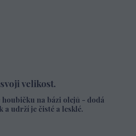
voji velikost.
 houbičku na bázi olejů - dodá
 udrží je čisté a lesklé.