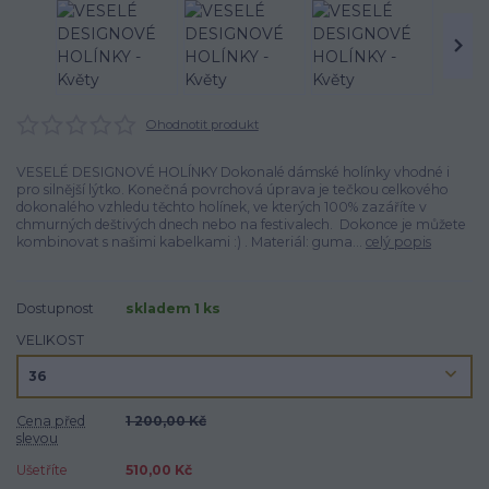
Ohodnotit produkt
VESELÉ DESIGNOVÉ HOLÍNKY Dokonalé dámské holínky vhodné i
pro silnější lýtko. Konečná povrchová úprava je tečkou celkového
dokonalého vzhledu těchto holínek, ve kterých 100% zazáříte v
chmurných deštivých dnech nebo na festivalech. Dokonce je můžete
kombinovat s našimi kabelkami :) . Materiál: guma...
celý popis
Dostupnost
skladem 1 ks
VELIKOST
Cena před
1 200,00 Kč
slevou
Ušetříte
510,00 Kč