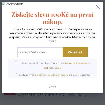
0
ks
CZK
0,00 Kč
Získejte slevu 100Kč na první
nákup.
Menu
Získejte slevu 100Kč na první nákup. Zadejte svou e-
mailovou adresu a zkontrolujte svou e-mailovou schránku
a spam. Váš slevový kód tam na Vás čeká! Může to chvilku
trvat.
Hledat
Odeslat
Úvod
POSLEDNÍ KUSY
VESELÉ DESIGNOVÉ HOLÍNKY - Květy
Přeji si odebírat novinky e-mailem dle
podmínek zpracování
VESELÉ DESIGNOVÉ
osobních údajů
.
HOLÍNKY - Květy
Souhlasím se
zpracováním osobních údajů
pro účely registrace.
Zavřít
Akce