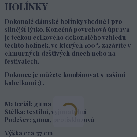
HOLÍNKY
Dokonalé dámské holínky vhodné i pro
silnější lýtko. Konečná povrchová úprava
je tečkou celkového dokonalého vzhledu
těchto holínek, ve kterých 100% zazáříte v
chmurných deštivých dnech nebo na
festivalech.
Dokonce je můžete kombinovat s našimi
kabelkami :) .
Materiál: guma
Stélka: textilní, vyjímatelná
Podešev: guma, protiskluzová
Výška cca 37 cm