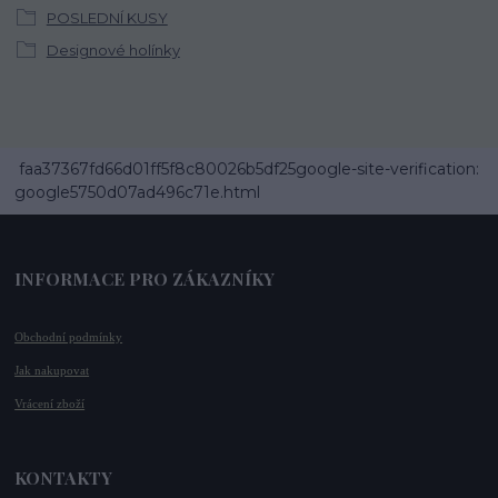
POSLEDNÍ KUSY
Designové holínky
faa37367fd66d01ff5f8c80026b5df25google-site-verification:
google5750d07ad496c71e.html
INFORMACE PRO ZÁKAZNÍKY
Obchodní podmínky
Jak nakupovat
Vrácení zboží
KONTAKTY