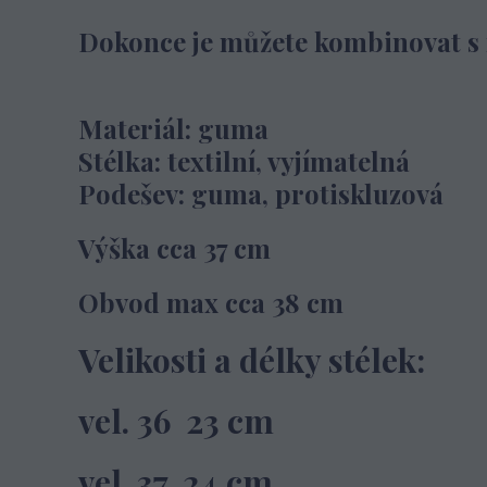
Dokonce je můžete kombinovat s n
Materiál: guma
Stélka: textilní, vyjímatelná
Podešev: guma, protiskluzová
Výška cca 37 cm
Obvod max cca 38 cm
Velikosti a délky stélek:
vel. 36 23 cm
vel. 37 24 cm