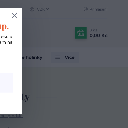
CZK
Přihlášení
up.
0
ks
0,00 Kč
resu a
tam na
Designové holínky
Více
 Květy
tit produkt