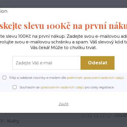
 PODMÍNKY
JAK NAKUPOVAT
KONTAKTY
skejte slevu 100Kč na první nák
Hledat
jte slevu 100Kč na první nákup. Zadejte svou e-mailovou ad
rolujte svou e-mailovou schránku a spam. Váš slevový kód 
Vás čeká! Může to chvilku trvat.
gické
Vaky na záda
Polštáře
Doplňky
Odeslat
Přeji si odebírat novinky e-mailem dle
podmínek zpracování osobních údajů
.
Úvod
POSLEDNÍ KUSY
VESELÉ DESIGNOVÉ HOLÍNKY - Květy
Souhlasím se
zpracováním osobních údajů
pro účely registrace.
É DESIGNOVÉ HOLÍNKY -
Zavřít
Ohodno