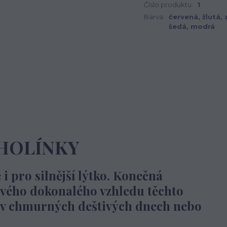
Číslo produktu:
1
Barva:
červená, žlutá, 
šedá, modrá
 HOLÍNKY
 pro silnější lýtko. Konečná
ového dokonalého vzhledu těchto
e v chmurných deštivých dnech nebo