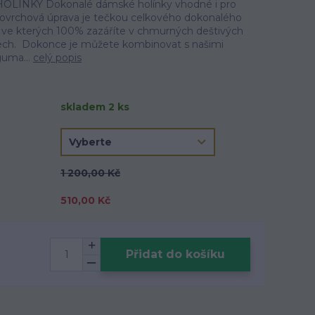
ÍNKY Dokonalé dámské holínky vhodné i pro
á povrchová úprava je tečkou celkového dokonalého
, ve kterých 100% zazáříte v chmurných deštivých
lech. Dokonce je můžete kombinovat s našimi
 guma...
celý popis
skladem 2 ks
1 200,00 Kč
510,00 Kč
Přidat do košíku