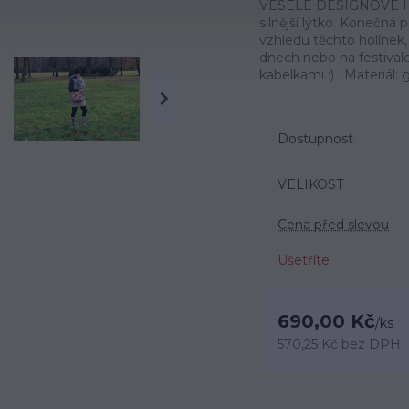
VESELÉ DESIGNOVÉ HOL
silnější lýtko. Konečn
vzhledu těchto holínek
dnech nebo na festiva
kabelkami :) . Materiál:
Dostupnost
VELIKOST
Cena před slevou
Ušetříte
690,00 Kč
/
ks
570,25 Kč
bez DPH