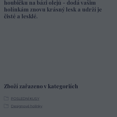
houbičku na bázi olejů - dodá vašim
holínkám znovu krásný lesk a udrží je
čisté a lesklé.
Zboží zařazeno v kategoriích
POSLEDNÍ KUSY
Designové holínky