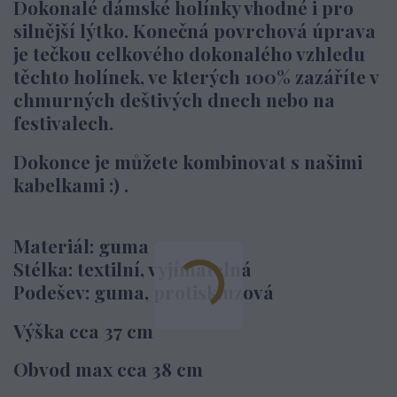
Dokonalé dámské holínky vhodné i pro
silnější lýtko. Konečná povrchová úprava
je tečkou celkového dokonalého vzhledu
těchto holínek, ve kterých 100% zazáříte v
chmurných deštivých dnech nebo na
festivalech.
Dokonce je můžete kombinovat s našimi
kabelkami :) .
Materiál: guma
Stélka: textilní, vyjímatelná
Podešev: guma, protiskluzová
Výška cca 37 cm
Obvod max cca 38 cm