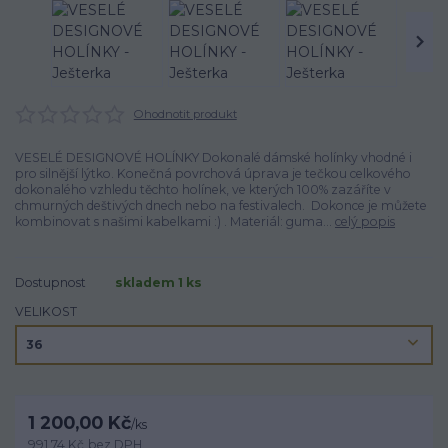
Ohodnotit produkt
VESELÉ DESIGNOVÉ HOLÍNKY Dokonalé dámské holínky vhodné i
pro silnější lýtko. Konečná povrchová úprava je tečkou celkového
dokonalého vzhledu těchto holínek, ve kterých 100% zazáříte v
chmurných deštivých dnech nebo na festivalech. Dokonce je můžete
kombinovat s našimi kabelkami :) . Materiál: guma...
celý popis
Dostupnost
skladem 1 ks
VELIKOST
1 200,00 Kč
/
ks
991,74 Kč
bez DPH