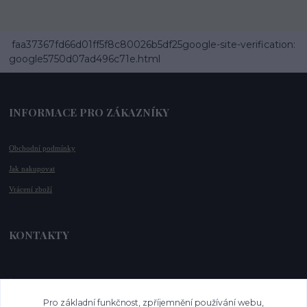
faa37367fd66d01ff5f8c80026b5df25google-site-verification:
google5750d07ad496c71e.html
INFORMACE PRO ZÁKAZNÍKY
Obchodní podmínky
Jak nakupovat
Vrácení zboží
KONTAKTY
📞 +420 732 779 508
📧 
info@vysnenekabelky.cz
Pro základní funkčnost, zpříjemnění používání webu,
🌐 
www.vysnenekabelky.cz