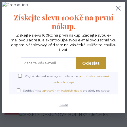
0
ks
CZK
0,00 Kč
Získejte slevu 100Kč na první
nákup.
Menu
Získejte slevu 100Kč na první nákup. Zadejte svou e-
mailovou adresu a zkontrolujte svou e-mailovou schránku
a spam. Váš slevový kód tam na Vás čeká! Může to chvilku
trvat.
Hledat
Odeslat
Úvod
POSLEDNÍ KUSY
VESELÉ DESIGNOVÉ HOLÍNKY - Ješterka
Přeji si odebírat novinky e-mailem dle
podmínek zpracování
VESELÉ DESIGNOVÉ
osobních údajů
.
HOLÍNKY - Ješterka
Souhlasím se
zpracováním osobních údajů
pro účely registrace.
Zavřít
Akce