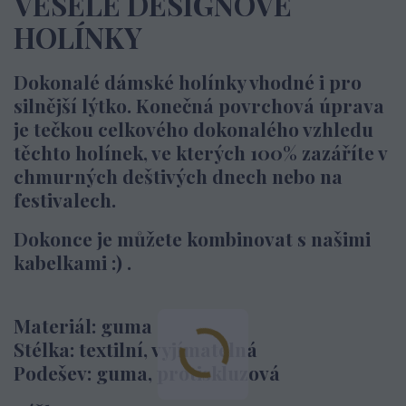
VESELÉ DESIGNOVÉ
HOLÍNKY
Dokonalé dámské holínky vhodné i pro
silnější lýtko. Konečná povrchová úprava
je tečkou celkového dokonalého vzhledu
těchto holínek, ve kterých 100% zazáříte v
chmurných deštivých dnech nebo na
festivalech.
Dokonce je můžete kombinovat s našimi
kabelkami :) .
Materiál: guma
Stélka: textilní, vyjímatelná
Podešev: guma, protiskluzová