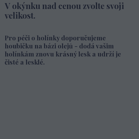
V okýnku nad cenou zvolte svoji
velikost.
Pro péči o holínky doporučujeme
houbičku na bázi olejů - dodá vašim
holínkám znovu krásný lesk a udrží je
čisté a lesklé.