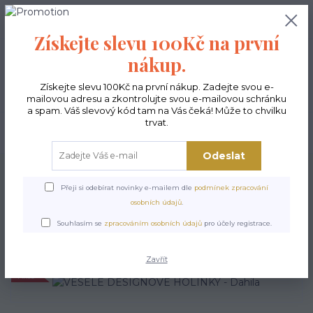
0
ks
CZK
0,00 Kč
Získejte slevu 100Kč na první
nákup.
Menu
Získejte slevu 100Kč na první nákup. Zadejte svou e-
mailovou adresu a zkontrolujte svou e-mailovou schránku
a spam. Váš slevový kód tam na Vás čeká! Může to chvilku
trvat.
Hledat
Odeslat
Úvod
POSLEDNÍ KUSY
VESELÉ DESIGNOVÉ HOLÍNKY - Dahila
Přeji si odebírat novinky e-mailem dle
podmínek zpracování
VESELÉ DESIGNOVÉ
osobních údajů
.
HOLÍNKY - Dahila
Souhlasím se
zpracováním osobních údajů
pro účely registrace.
Zavřít
Akce