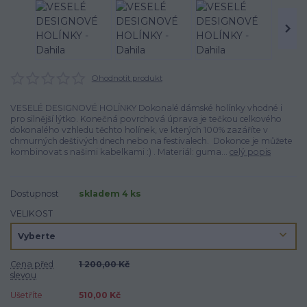
Ohodnotit produkt
VESELÉ DESIGNOVÉ HOLÍNKY Dokonalé dámské holínky vhodné i
pro silnější lýtko. Konečná povrchová úprava je tečkou celkového
dokonalého vzhledu těchto holínek, ve kterých 100% zazáříte v
chmurných deštivých dnech nebo na festivalech. Dokonce je můžete
kombinovat s našimi kabelkami :) . Materiál: guma...
celý popis
Dostupnost
skladem 4 ks
VELIKOST
Cena před
1 200,00 Kč
slevou
Ušetříte
510,00 Kč