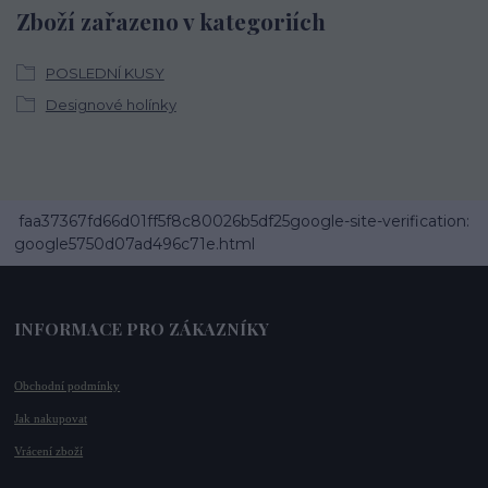
Zboží zařazeno v kategoriích
POSLEDNÍ KUSY
Designové holínky
faa37367fd66d01ff5f8c80026b5df25google-site-verification:
google5750d07ad496c71e.html
INFORMACE PRO ZÁKAZNÍKY
Obchodní podmínky
Jak nakupovat
Vrácení zboží