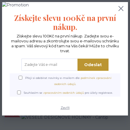
0
ks
CZK
0,00 Kč
Získejte slevu 100Kč na první
nákup.
Menu
Získejte slevu 100Kč na první nákup. Zadejte svou e-
mailovou adresu a zkontrolujte svou e-mailovou schránku
a spam. Váš slevový kód tam na Vás čeká! Může to chvilku
trvat.
Hledat
Odeslat
Úvod
POSLEDNÍ KUSY
VESELÉ DESIGNOVÉ HOLÍNKY - Cantip
Přeji si odebírat novinky e-mailem dle
podmínek zpracování
VESELÉ DESIGNOVÉ
osobních údajů
.
HOLÍNKY - Cantip
Souhlasím se
zpracováním osobních údajů
pro účely registrace.
Zavřít
Akce