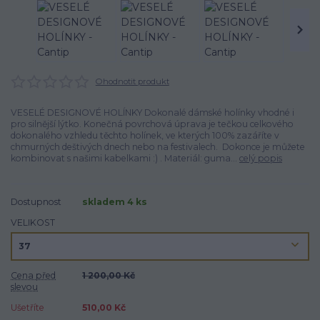
Ohodnotit produkt
VESELÉ DESIGNOVÉ HOLÍNKY Dokonalé dámské holínky vhodné i
pro silnější lýtko. Konečná povrchová úprava je tečkou celkového
dokonalého vzhledu těchto holínek, ve kterých 100% zazáříte v
chmurných deštivých dnech nebo na festivalech. Dokonce je můžete
kombinovat s našimi kabelkami :) . Materiál: guma...
celý popis
Dostupnost
skladem 4 ks
VELIKOST
Cena před
1 200,00 Kč
slevou
Ušetříte
510,00 Kč