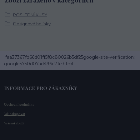
POSLEDNÍ KUSY
Designové holínky
faa37367fd66d01ff5f8c80026b5df25google-site-verification:
google5750d07ad496c71e.html
INFORMACE PRO ZÁKAZNÍKY
Obchodní podmínky
Jak nakupovat
Vrácení zboží