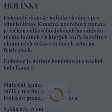
HOLÍNKY
Dokonalé dámské holínky vhodné i pro
silnější lýtko. Konečná povrchová úprava
je tečkou celkového dokonalého vzhledu
těchto holínek, ve kterých 100% zazáříte v
chmurných deštivých dnech nebo na
festivalech.
Dokonce je můžete kombinovat s našimi
kabelkami :) .
Materiál: guma
Stélka: textilní, vyjímatelná
Podešev: guma, protiskluzová
Výška cca 37 cm