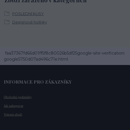
POSLEDNÍ KUSY
Designové holínky
faa37367fd66d01ff5f8c80026b5df25google-site-verification:
google5750d07ad496c71e.html
INFORMACE PRO ZÁKAZNÍKY
Obchodní podmínky
Jak nakupovat
Vrácení zboží