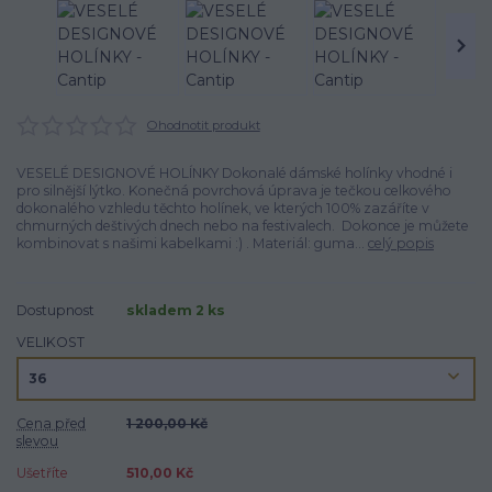
Ohodnotit produkt
VESELÉ DESIGNOVÉ HOLÍNKY Dokonalé dámské holínky vhodné i
pro silnější lýtko. Konečná povrchová úprava je tečkou celkového
dokonalého vzhledu těchto holínek, ve kterých 100% zazáříte v
chmurných deštivých dnech nebo na festivalech. Dokonce je můžete
kombinovat s našimi kabelkami :) . Materiál: guma...
celý popis
Dostupnost
skladem 2 ks
VELIKOST
Cena před
1 200,00 Kč
slevou
Ušetříte
510,00 Kč