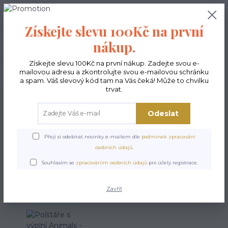
0
ks
CZK
0,00 Kč
Získejte slevu 100Kč na první
nákup.
Menu
Získejte slevu 100Kč na první nákup. Zadejte svou e-
mailovou adresu a zkontrolujte svou e-mailovou schránku
Hledat
a spam. Váš slevový kód tam na Vás čeká! Může to chvilku
trvat.
Úvod
Polštáře
Povlak s výplní
Polštáře s výplní Animals - Opuncia
Odeslat
Polštáře s výplní Animals -
Opuncia
Přeji si odebírat novinky e-mailem dle
podmínek zpracování
osobních údajů
.
Souhlasím se
zpracováním osobních údajů
pro účely registrace.
Zavřít