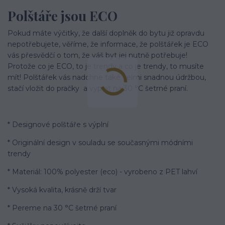
Polštáře jsou ECO
Pokud máte výčitky, že další doplněk do bytu již opravdu
nepotřebujete, věříme, že informace, že polštářek je ECO
vás přesvědčí o tom, že váš byt jej nutně potřebuje!
Protože co je ECO, to je trendy a co je trendy, to musíte
mít! Polštářek vás nadchne také velmi snadnou údržbou,
stačí vložit do pračky a vyprat na 30 °C šetrné praní.
* Designové polštáře s výplní
* Originální design v souladu se současnými módními
trendy
* Materiál: 100% polyester (eco) - vyrobeno z PET lahví
* Vysoká kvalita, krásně drží tvar
* Pereme na 30 °C šetrné praní