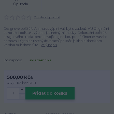
Ohodnotit produkt
Designové polštáře Animals s výplní Váš byt si zaslouží víc! Originální
dekorační polštář s výplní s jedinečnými motivy. Dekorační polštáře
designového studia Bertoni svojí originalitou prozáří interiér Vašeho
domova. Digitálně tištěný dekorační polštář, je ideální dárek pro
každou příležitost. Širo...
celý popis
Dostupnost
skladem 1 ks
500,00 Kč
/
ks
413,22 Kč
bez DPH
Přidat do košíku
Výrobce:
Vysněné kabelky