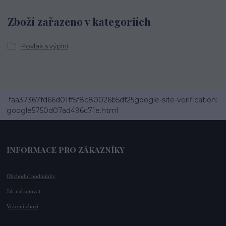
Zboží zařazeno v kategoriích
Povlak s výplní
faa37367fd66d01ff5f8c80026b5df25google-site-verification:
google5750d07ad496c71e.html
INFORMACE PRO ZÁKAZNÍKY
Obchodní podmínky
Jak nakupovat
Vrácení zboží